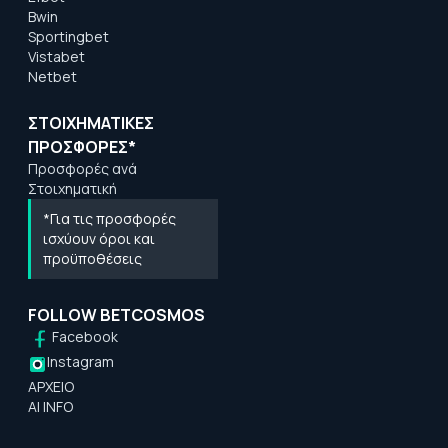
Bwin
Sportingbet
Vistabet
Netbet
ΣΤΟΙΧΗΜΑΤΙΚΕΣ
ΠΡΟΣΦΟΡΕΣ*
Προσφορές ανά
Στοιχηματική
*Για τις προσφορές
ισχύουν όροι και
προϋποθέσεις
FOLLOW BETCOSMOS
Facebook
Instagram
ΑΡΧΕΙΟ
AI INFO