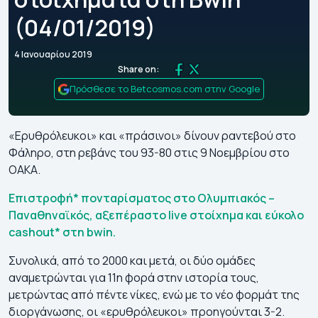
(04/01/2019)
4 Ιανουαρίου 2019
Share on:
Πρόσθεσε το Betcosmos.com στην Google
«Ερυθρόλευκοι» και «πράσινοι» δίνουν ραντεβού στο
Φάληρο, στη ρεβάνς του 93-80 στις 9 Νοεμβρίου στο
ΟΑΚΑ.
Επιστροφή* πονταρίσματος στο Ολυμπιακός –
Παναθηναϊκός, αξεπέραστο live στοίχημα και εύκολο
cashout* στη bwin.
Συνολικά, από το 2000 και μετά, οι δύο ομάδες
αναμετρώνται για 11η φορά στην ιστορία τους,
μετρώντας από πέντε νίκες, ενώ με το νέο φορμάτ της
διοργάνωσης, οι «ερυθρόλευκοι» προηγούνται 3-2.