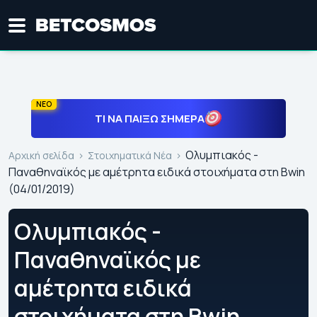
ΝΕΟ
ΤΙ ΝΑ ΠΑΊΞΩ ΣΉΜΕΡΑ
Ολυμπιακός -
Αρχική σελίδα
Στοιχηματικά Νέα
Παναθηναϊκός με αμέτρητα ειδικά στοιχήματα στη Bwin
(04/01/2019)
Ολυμπιακός -
Παναθηναϊκός με
αμέτρητα ειδικά
στοιχήματα στη Bwin