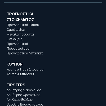
ΠΡΟΓΝΩΣΤΙΚΑ
ΣΤΟΙΧΗΜΑΤΟΣ
Προγνωστικά Τύπου
Ομοφωνίες
Μεγάλα ποσοστά
Εκπλήξεις
Προγνωστικά
Ποδοσφαίρου
Προγνωστικά Μπάσκετ
ΚΟΥΠΟΝΙ
Κουπόνι Πάμε Στοίχημα
Κουπόνι Μπάσκετ
TIPSTERS
Δημήτρης Λιαργκόβας
Δημήτρης Φραγγάκης
Αχιλλέας Βάλλας
Βασιλής Βασιλόπουλος