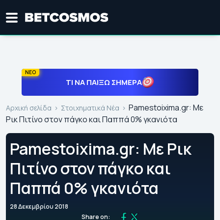
ΝΕΟ
ΤΙ ΝΑ ΠΑΊΞΩ ΣΉΜΕΡΑ
Pamestoixima.gr: Με
Αρχική σελίδα
Στοιχηματικά Νέα
Ρικ Πιτίνο στον πάγκο και Παππά 0% γκανιότα
Pamestoixima.gr: Με Ρικ
Πιτίνο στον πάγκο και
Παππά 0% γκανιότα
28 Δεκεμβρίου 2018
Share on: