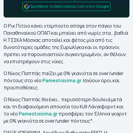
Πρόσθεσε το Betcosmos.com στην Google
Ο Ρικ Πιτίνο κάνει ντεμπούτο απόψε στον πάγκο του
Παναθηναϊκού ΟΠΑΠ και μπαίνει από νωρίς στα… βαθιά.
Η ΤΣΣΚΑ Μόσχας αποτελεί και φέτος μία από τις
δυνατότερες ομάδες της Ευρωλίγκα και οι πράσινοι
πρέπει να παρουσιαστούν συγκεντρωμένοι, αν θέλουν
να επιστρέψουν στις νίκες.
Ο Νίκος Παππάς παίζει με 0% γκανιότα σε over/under
πόντους στο νέο
Pamestoixima.gr.
Ισχύουν όροι και
προϋποθέσεις.
Ο Νίκος Παππάς θα έχει… περισσότερη δουλειά μετά
και τη διαφαινόμενη απουσία του Κιθ Λάνγκφορντ και
το νέο
Pamestoixima.gr
προσφέρει τον Έλληνα γκαρντ
με 0% γκανιότα σε over/under πόντους*.
ΠΑΙΞΕ ΥΠΕΥΘΥΝΑ. Αρμόδιος Ρυθμιστής ΕΕΕΠ. Η