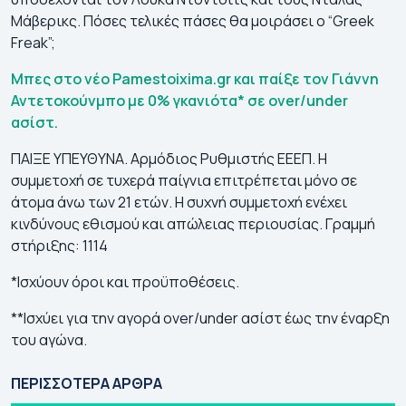
Μάβερικς. Πόσες τελικές πάσες θα μοιράσει ο “Greek
Freak”;
Μπες στο νέο Pamestoixima.gr και παίξε τον Γιάννη
Αντετοκούνμπο με 0% γκανιότα* σε over/under
ασίστ.
ΠΑΙΞΕ ΥΠΕΥΘΥΝΑ. Αρμόδιος Ρυθμιστής ΕΕΕΠ. Η
συμμετοχή σε τυχερά παίγνια επιτρέπεται μόνο σε
άτομα άνω των 21 ετών. Η συχνή συμμετοχή ενέχει
κινδύνους εθισμού και απώλειας περιουσίας. Γραμμή
στήριξης: 1114
*Ισχύουν όροι και προϋποθέσεις.
**Ισχύει για την αγορά over/under ασίστ έως την έναρξη
του αγώνα.
Γιουρόπα Λιγκ 2026-
Κόνφερενς Λιγκ
Τσ
27: Πρόγραμμα |
2026-27:
20
ΠΕΡΙΣΣΟΤΕΡΑ ΑΡΘΡΑ
Αγώνες | Κανάλι
Πρόγραμμα | Αγώνες
Πρ