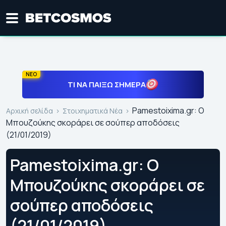
ΝΕΟ
ΤΙ ΝΑ ΠΑΊΞΩ ΣΉΜΕΡΑ
Pamestoixima.gr: Ο
Αρχική σελίδα
Στοιχηματικά Νέα
Μπουζούκης σκοράρει σε σούπερ αποδόσεις
(21/01/2019)
Pamestoixima.gr: Ο
Μπουζούκης σκοράρει σε
σούπερ αποδόσεις
(21/01/2019)