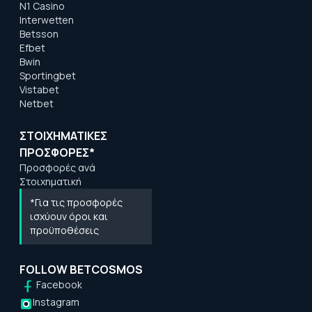
N1 Casino
Interwetten
Betsson
Efbet
Bwin
Sportingbet
Vistabet
Netbet
ΣΤΟΙΧΗΜΑΤΙΚΕΣ
ΠΡΟΣΦΟΡΕΣ*
Προσφορές ανά
Στοιχηματική
*Για τις προσφορές
ισχύουν όροι και
προϋποθέσεις
FOLLOW BETCOSMOS
Facebook
Instagram