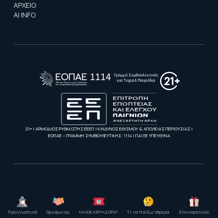
ΑΡΧΕΙΟ
AI INFO
21+ | ΑΡΜΟΔΙΟΣ ΡΥΘΜΙΣΤΗΣ ΕΕΕΠ | ΚΙΝΔΥΝΟΣ ΕΘΙΣΜΟΥ & ΑΠΩΛΕΙΑΣ ΠΕΡΙΟΥΣΙΑΣ |
ΕΟΠΑΕ – ΓΡΑΜΜΗ ΣΥΜΒΟΥΛΕΥΤΙΚΗΣ: 1114 | ΠΑΙΞΕ ΥΠΕΥΘΥΝΑ
Προγνωστικά
Ομοφωνίες
ΚΑΛΟΚΑΙΡΙ=ΔΩΡΑ*
Τι να παίξω σήμερα
Στοιχηματικές