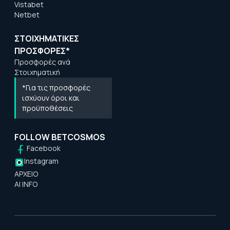
Vistabet
Netbet
ΣΤΟΙΧΗΜΑΤΙΚΕΣ
ΠΡΟΣΦΟΡΕΣ*
Προσφορές ανά
Στοιχηματική
*Για τις προσφορές
ισχύουν όροι και
προϋποθέσεις
FOLLOW BETCOSMOS
Facebook
Instagram
ΑΡΧΕΙΟ
AI INFO