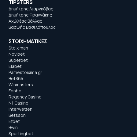
TIPSTERS
Δημήτρης Λιαργκόβας
Δημήτρης Φραγγάκης
Αχιλλέας Βάλλας
Βασιλής Βασιλόπουλος
ΣΤΟΙΧΗΜΑΤΙΚΕΣ
Stoiximan
Novibet
Superbet
Elabet
Pamestoixima.gr
Bet365
Winmasters
Fonbet
Regency Casino
N1 Casino
Interwetten
Betsson
Efbet
Bwin
Sportingbet