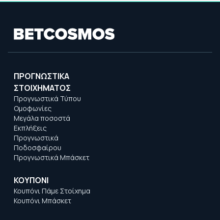
ΠΡΟΓΝΩΣΤΙΚΑ
ΣΤΟΙΧΗΜΑΤΟΣ
Προγνωστικά Τύπου
Ομοφωνίες
Μεγάλα ποσοστά
Εκπλήξεις
Προγνωστικά
Ποδοσφαίρου
Προγνωστικά Μπάσκετ
ΚΟΥΠΟΝΙ
Κουπόνι Πάμε Στοίχημα
Κουπόνι Μπάσκετ