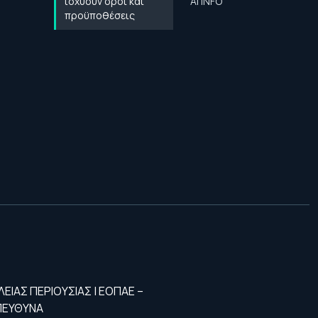
ισχύουν όροι και
AI INFO
προϋποθέσεις
ΕΙΑΣ ΠΕΡΙΟΥΣΙΑΣ | ΕΟΠΑΕ –
ΥΠΕΥΘΥΝΑ