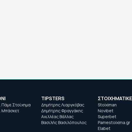
ΝΙ
TIPSTERS
ΣΤΟΙΧΗΜΑΤΙΚ
 Πάμε Στοίχημα
Δημήτρης Λιαργκόβας
Stoiximan
ι Μπάσκετ
Δημήτρης Φραγγάκης
Novibet
Αχιλλέας Βάλλας
Superbet
Βασιλής Βασιλόπουλος
Pamestoixima.gr
Elabet