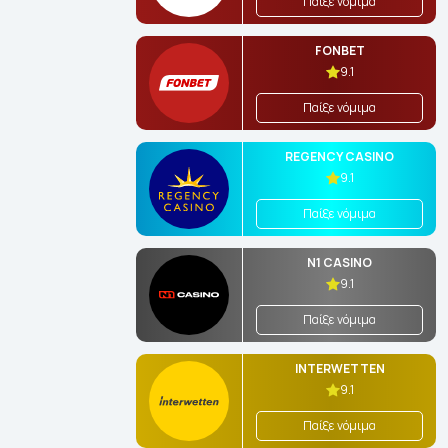
Παίξε νόμιμα
FONBET
9.1
Παίξε νόμιμα
REGENCY CASINO
9.1
Παίξε νόμιμα
N1 CASINO
9.1
Παίξε νόμιμα
INTERWETTEN
9.1
Παίξε νόμιμα