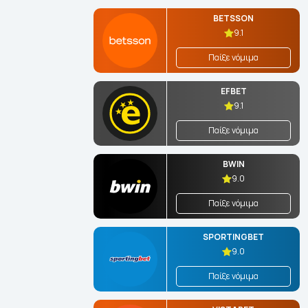
BETSSON
9.1
Παίξε νόμιμα
EFBET
9.1
Παίξε νόμιμα
BWIN
9.0
Παίξε νόμιμα
SPORTINGBET
9.0
Παίξε νόμιμα