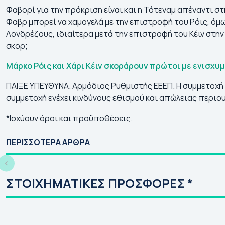
Φαβορί για την πρόκριση είναι και η Τότεναμ απέναντι στ
Φαβρ μπορεί να χαμογελά με την επιστροφή του Ρόις, όμω
Λονδρέζους, ιδιαίτερα μετά την επιστροφή του Κέιν στην
σκορ;
Μάρκο Ρόις και Χάρι Κέιν σκοράρουν πρώτοι με ενισχυ
ΠΑΙΞΕ ΥΠΕΥΘΥΝΑ. Αρμόδιος Ρυθμιστής ΕΕΕΠ. Η συμμετοχή σ
συμμετοχή ενέχει κινδύνους εθισμού και απώλειας περιου
*Ισχύουν όροι και προϋποθέσεις.
Γιουρόπα Λιγκ 2026-27:
Κόνφερενς Λιγκ 202
Πρόγραμμα | Αγώνες |
Πρόγραμμα | Αγώνες
ΠΕΡΙΣΣΟΤΕΡΑ ΑΡΘΡΑ
Κανάλι
Κανάλι
ΣΤΟΙΧΗΜΑΤΙΚΕΣ ΠΡΟΣΦΟΡΕΣ *