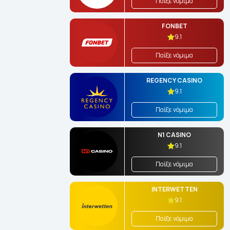
Παίξε νόμιμα
FONBET
9.1
Παίξε νόμιμα
REGENCY CASINO
9.1
Παίξε νόμιμα
N1 CASINO
9.1
Παίξε νόμιμα
INTERWETTEN
9.1
Παίξε νόμιμα