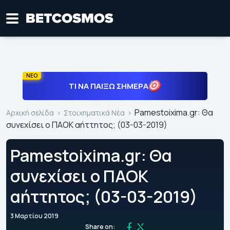
ΝΕΟ
ΤΙ ΝΑ ΠΑΊΞΩ ΣΉΜΕΡΑ
Pamestoixima.gr: Θα
Αρχική σελίδα
Στοιχηματικά Νέα
συνεχίσει ο ΠΑΟΚ αήττητος; (03-03-2019)
Pamestoixima.gr: Θα
συνεχίσει ο ΠΑΟΚ
αήττητος; (03-03-2019)
3 Μαρτίου 2019
Share on: