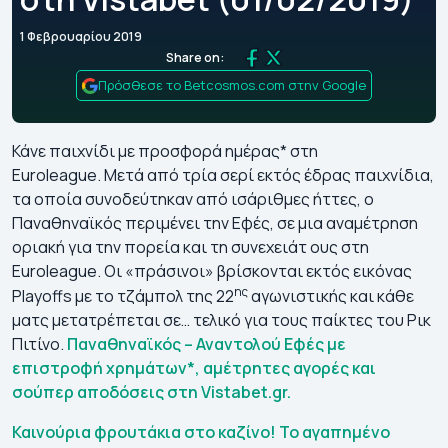
1 Φεβρουαρίου 2019
Share on:
Πρόσθεσε το Betcosmos.com στην Google
Κάνε παιχνίδι με προσφορά ημέρας* στη
Euroleague. Μετά από τρία σερί εκτός έδρας παιχνίδια,
τα οποία συνοδεύτηκαν από ισάριθμες ήττες, ο
Παναθηναϊκός περιμένει την Εφές, σε μια αναμέτρηση
οριακή για την πορεία και τη συνεχειάτ ους στη
Euroleague. Οι «πράσινοι» βρίσκονται εκτός εικόνας
ης
Playoffs με το τζάμπολ της 22
αγωνιστικής και κάθε
ματς μετατρέπεται σε… τελικό για τους παίκτες του Ρικ
Πιτίνο.
Παναθηναϊκός – Αναντολού Εφές
με
επιστροφή χρημάτων*, αμέτρητες αγορές και
σούπερ αποδόσεις στη
Vistabet
.
gr
.
Καινούρια φρουτάκια στο καζίνο! Το αγαπημένο