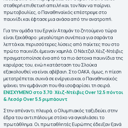
σταθερή επιθετική απειλή και τον Ναν να παίρνει
πρωτοβουλίες, ο Παναθηναϊκός επέστρεψε στο
παιχνίδι και έφτασε μια ανάσα από την ανατροπή.
Για την ομάδα του Εργκίν Αταμάν το ζητούμενο τώρα
είναι ξεκάθαρο: μεγαλύτερη συνέπεια για σαράντα
λεπτά και περισσότερες λύσεις από παίκτες που στο
πρώτο παιχνίδι έμειναν χαμηλά. Ο Νάιτζελ Χέιζ-Ντέιβις
πραγματοποίησε ένα από τα πιο άστοχα παιχνίδια της
καριέρας του, ενώ η κατάσταση του Σλούκα
εξακολουθεί να είναι αβέβαιη. Στο ΟΑΚΑ, όμως, η πίεση
μετατρέπεται συχνά σε ενέργεια και ο Παναθηναϊκός
ψάχνει την εμφάνιση που θα ισοφαρίσει τη σειρά.
ΕΝΙΣΧΥΜΕΝΟ στο 3.70
:
Χέιζ-Ντέιβις Over 12.5 πόντοι
& Λεσόρ Over 5.5 ριμπάουντ
Στην απέναντι πλευρά, ο Ολυμπιακός ταξιδεύει στην
έδρα του αντιπάλου με στόχο να αγκαλιάσει το
πρωτάθλημα. Οι πρωταθλητές Ευρώπης έδειξαν ξανά