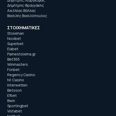
Δημήτρης Λιαργκόβας
Δημήτρης Φραγγάκης
Αχιλλέας Βάλλας
Βασιλής Βασιλόπουλος
ΣΤΟΙΧΗΜΑΤΙΚΕΣ
Stoiximan
Novibet
Superbet
Elabet
Pamestoixima.gr
Bet365
Winmasters
Fonbet
Regency Casino
N1 Casino
Interwetten
Betsson
Efbet
Bwin
Sportingbet
Vistabet