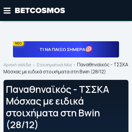
ΝΕΟ
ΤΙ ΝΑ ΠΑΊΞΩ ΣΉΜΕΡΑ
Παναθηναϊκός - ΤΣΣΚΑ
Αρχική σελίδα
Στοιχηματικά Νέα
Μόσχας με ειδικά στοιχήματα στη Bwin (28/12)
Παναθηναϊκός - ΤΣΣΚΑ
Μόσχας με ειδικά
στοιχήματα στη Bwin
(28/12)