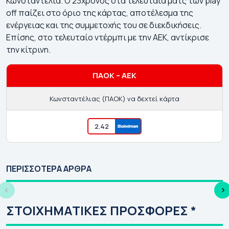
Κωνσταντέλια
. Ο 23χρονος στα τελευταία ματς των play
off παίζει στο όριο της κάρτας, αποτέλεσμα της
ενέργειας και της συμμετοχής του σε διεκδικήσεις.
Επίσης, στο τελευταίο ντέρμπι με την ΑΕΚ, αντίκρισε
την
κίτρινη
.
ΠΑΟΚ – ΑΕΚ
Κωνσταντέλιας (ΠΑΟΚ) να δεχτεί κάρτα
2.42
Γιουρόπα Λιγκ 2026-
Κόνφερενς Λιγκ
ΠΑ
27: Πρόγραμμα |
2026-27:
27
ΠΕΡΙΣΣΟΤΕΡΑ ΑΡΘΡΑ
Αγώνες | Κανάλι
Πρόγραμμα | Αγώνες
Απ
| Κανάλι
Γι
ΣΤΟΙΧΗΜΑΤΙΚΕΣ ΠΡΟΣΦΟΡΕΣ *