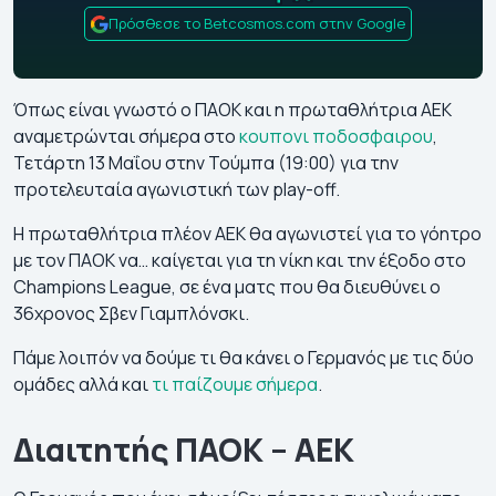
Πρόσθεσε το Betcosmos.com στην Google
Όπως είναι γνωστό ο ΠΑΟΚ και η πρωταθλήτρια ΑΕΚ
αναμετρώνται σήμερα στο
κουπονι ποδοσφαιρου
,
Τετάρτη 13 Μαΐου στην Τούμπα (19:00) για την
προτελευταία αγωνιστική των play-off.
Η πρωταθλήτρια πλέον ΑΕΚ θα αγωνιστεί για το γόητρο
με τον ΠΑΟΚ να… καίγεται για τη νίκη και την έξοδο στο
Champions League, σε ένα ματς που θα διευθύνει ο
36χρονος Σβεν Γιαμπλόνσκι.
Πάμε λοιπόν να δούμε τι θα κάνει ο Γερμανός με τις δύο
ομάδες αλλά και
τι παίζουμε σήμερα
.
Διαιτητής ΠΑΟΚ – ΑΕΚ