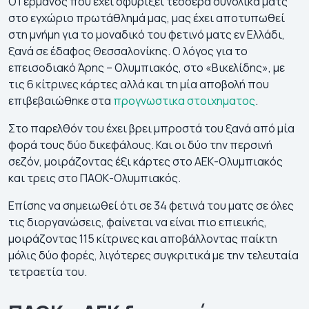
Ο Γερμανός που έχει σφυρίξει τέσσερα συνολικά ματς
στο εγχώριο πρωτάθλημά μας, μας έχει αποτυπωθεί
στη μνήμη για το μοναδικό του φετινό ματς εν Ελλάδι,
ξανά σε έδαφος Θεσσαλονίκης. Ο λόγος για το
επεισοδιακό Άρης – Ολυμπιακός, στο «Βικελίδης», με
τις 6 κίτρινες κάρτες αλλά και τη μία αποβολή που
επιβεβαιώθηκε στα
προγνωστικα στοιχηματος
.
Στο παρελθόν του έχει βρει μπροστά του ξανά από μία
φορά τους δύο δικεφάλους. Και οι δύο την περσινή
σεζόν, μοιράζοντας έξι κάρτες στο ΑΕΚ-Ολυμπιακός
και τρεις στο ΠΑΟΚ-Ολυμπιακός.
Επίσης να σημειωθεί ότι σε 34 φετινά του ματς σε όλες
τις διοργανώσεις, φαίνεται να είναι πιο επιεικής,
μοιράζοντας 115 κίτρινες και αποβάλλοντας παίκτη
μόλις δύο φορές, λιγότερες συγκριτικά με την τελευταία
τετραετία του.