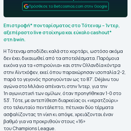
Πρόσθεσε το Betcosmos.com στην Google
Επιστροφή* πονταρίσματος στο Τότεναμ – Ίντερ,
αξεπέραστο live στοίχημα και εύκολο cashout*
στη bwin.
Η Τότεναμ αποδίδει καλά στο χορτάρι, ωστόσο ακόμα
δεν έχει δικαιωθεί από τα αποτελέσματα. Παρόμοια
εικόνα για τα «σπιρούνια» και στην Ολλανδία κόντρα
στην Αϊντχόφεν, εκεί όπου παραχώρησαν ισοπαλία 2-2,
παρά το γεγονός προηγούνταν ως το 87’. Déjàvu του
αγώνα στο Μιλάνο απέναντι στην Ίντερ, για την
1η αγωνιστική των ομίλων, όταν προηγήθηκαν 1-0 στο
53’. Τότε, με αντεπίθεση διαρκείας οι «νερατζούρι»
στο τελευταίο πεντάλεπτο, πέτυχαν δύο τέρματα
ασφαλίζοντας τη νίκη κι απόψε, χρειάζονται έναν
βαθμό για να προκριθούν στους «16»
του Champions League.