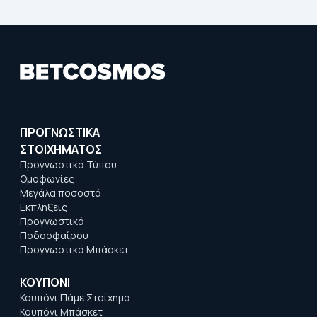
ΠΡΟΓΝΩΣΤΙΚΑ
ΣΤΟΙΧΗΜΑΤΟΣ
Προγνωστικά Τύπου
Ομοφωνίες
Μεγάλα ποσοστά
Εκπλήξεις
Προγνωστικά
Ποδοσφαίρου
Προγνωστικά Μπάσκετ
ΚΟΥΠΟΝΙ
Κουπόνι Πάμε Στοίχημα
Κουπόνι Μπάσκετ