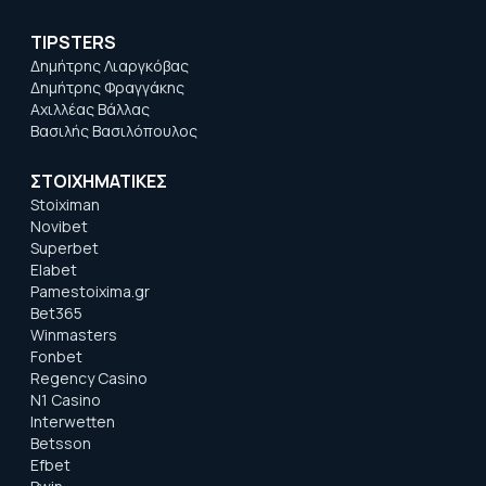
TIPSTERS
Δημήτρης Λιαργκόβας
Δημήτρης Φραγγάκης
Αχιλλέας Βάλλας
Βασιλής Βασιλόπουλος
ΣΤΟΙΧΗΜΑΤΙΚΕΣ
Stoiximan
Novibet
Superbet
Elabet
Pamestoixima.gr
Bet365
Winmasters
Fonbet
Regency Casino
N1 Casino
Interwetten
Betsson
Efbet