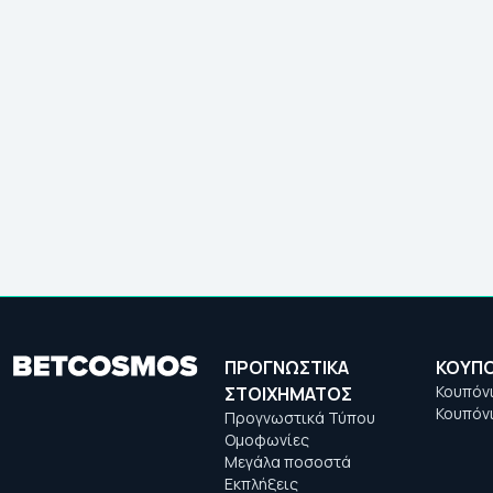
ΠΡΟΓΝΩΣΤΙΚΑ
ΚΟΥΠΟ
Κουπόνι
ΣΤΟΙΧΗΜΑΤΟΣ
Κουπόν
Προγνωστικά Τύπου
Ομοφωνίες
Μεγάλα ποσοστά
Εκπλήξεις