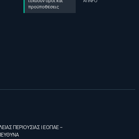
ισχύουν όροι και
AI INFO
προϋποθέσεις
ΕΙΑΣ ΠΕΡΙΟΥΣΙΑΣ | ΕΟΠΑΕ –
ΥΠΕΥΘΥΝΑ