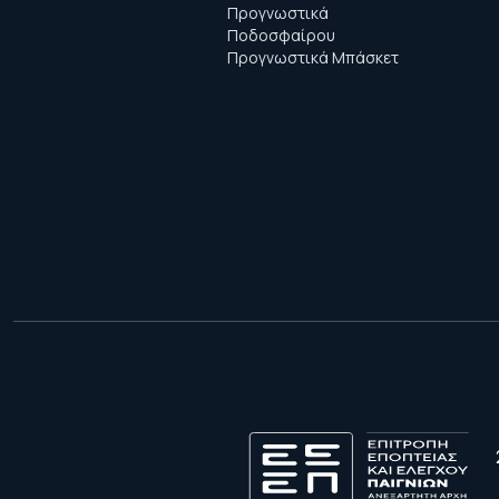
Προγνωστικά
Ποδοσφαίρου
Προγνωστικά Μπάσκετ