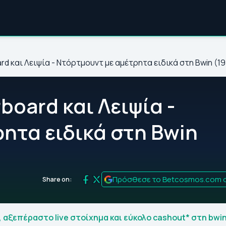
rd και Λειψία - Ντόρτμουντ με αμέτρητα ειδικά στη Bwin (19
board και Λειψία -
ητα ειδικά στη Bwin
Πρόσθεσε το Betcosmos.com σ
Share on:
, αξεπέραστο live στοίχημα και εύκολο cashout
* στη bwi