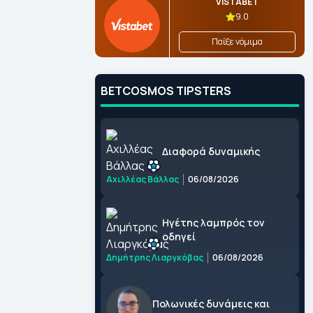
VISTABET
9.0
Παίξε νόμιμα
BETCOSMOS TIPSTERS
Διαφορά δυναμικής
Αχιλλέας Βάλλας
06/08/2026
Ηγέτης λαμπρός τον
οδηγεί
Δημήτρης Λιαργκόβας
06/08/2026
Πολωνικές δυνάμεις και