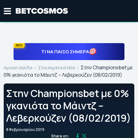
ΝΕΟ
ΤΙ ΝΑ ΠΑΊΞΩ ΣΉΜΕΡΑ
Στην Championsbet με
Αρχική σελίδα
Στοιχηματικά Νέα
0% γκανιότα το Μάιντζ – Λεβερκούζεν (08/02/2019)
Στην Championsbet με 0%
γκανιότα το Μάιντζ –
Λεβερκούζεν (08/02/2019)
8 Φεβρουαρίου 2019
Share on: