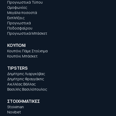
Προγνωστικά Τύπου
Ομοφωνίες
Μεγάλα ποσοστά
Εκπλήξεις
Προγνωστικά
Ποδοσφαίρου
Προγνωστικά Μπάσκετ
ΚΟΥΠΟΝΙ
Κουπόνι Πάμε Στοίχημα
Κουπόνι Μπάσκετ
TIPSTERS
Δημήτρης Λιαργκόβας
Δημήτρης Φραγγάκης
Αχιλλέας Βάλλας
Βασιλής Βασιλόπουλος
ΣΤΟΙΧΗΜΑΤΙΚΕΣ
Stoiximan
Novibet