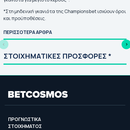
*Στη μηδενική γκανιότα της Championsbet ισχύουν όροι
και προϋποθέσεις.
Γιουρόπα Λιγκ 2026-
Κόνφερενς Λιγκ
Τσ
27: Πρόγραμμα |
2026-27:
20
ΠΕΡΙΣΣΟΤΕΡΑ ΑΡΘΡΑ
Αγώνες | Κανάλι
Πρόγραμμα | Αγώνες
Πρ
| Κανάλι
| 
ΣΤΟΙΧΗΜΑΤΙΚΕΣ ΠΡΟΣΦΟΡΕΣ *
ΠΡΟΓΝΩΣΤΙΚΑ
ΣΤΟΙΧΗΜΑΤΟΣ