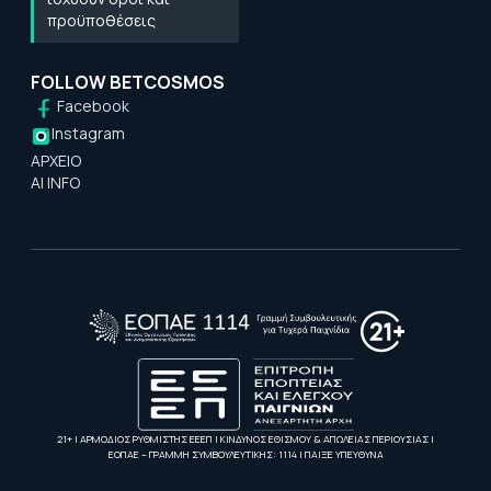
προϋποθέσεις
FOLLOW BETCOSMOS
Facebook
Instagram
ΑΡΧΕΙΟ
AI INFO
21+ | ΑΡΜΟΔΙΟΣ ΡΥΘΜΙΣΤΗΣ ΕΕΕΠ | ΚΙΝΔΥΝΟΣ ΕΘΙΣΜΟΥ & ΑΠΩΛΕΙΑΣ ΠΕΡΙΟΥΣΙΑΣ |
ΕΟΠΑΕ – ΓΡΑΜΜΗ ΣΥΜΒΟΥΛΕΥΤΙΚΗΣ: 1114 | ΠΑΙΞΕ ΥΠΕΥΘΥΝΑ