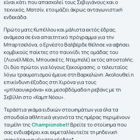
είναι κάτι που απασχολεί τους Σεβιγιάνους και ο
τεχνικός, Ματσίν, ετοιμάζει άκρως ανταγωνιστική
ενδεκάδα.
Πρώτο ματς Κυπέλλου και μάλιστα εκτός έδρας,
ανάμεσα σε ένα απαιτητικό πρόγραμμα για την
Μπαρτσελόνα, ο Ερνέστο Βαλβέρδε θέλησε να αφήσει
κομβικούς παίκτες στο παιχνίδι της ομάδας του
(Λιονέλ Μέσι, Μπουσκέτς, Ντεμπελέ) εκτός αποστολής.
Οι δύο πρώτοι για λόγους ξεκούρασης, ο τελευταίος
λόγω τραυματισμού έμεινε στη Βαρκελώνη. Ακολουθεί η
επικίνδυνη έξοδος στη Χιρόνα για τους
«μπλαουγκράνα» και μεσοβδόμαδα η ρεβάνς με τη
Σεβίλλη στο «Καμπ Νόου».
Τεράστια γκάμα ειδικών στοιχημάτων για όλα τα
σπουδαία αθλητικά γεγονότα της ημέρας περιμένουν
τα μέλη της
Championsbet
! Βρείτε το στοίχημα που
σας ενδιαφέρει και εκμεταλλευτείτε τη μηδενική
γκανιότα για μέγιστο κέρδος*.