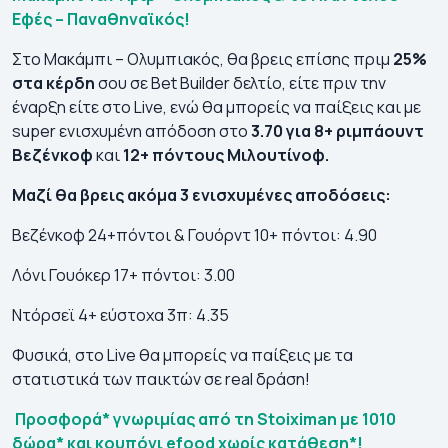
Εφές – Παναθηναϊκός!
Στο Μακάμπι – Ολυμπιακός, θα βρεις επίσης πριμ
25%
στα κέρδη
σου σε Bet Builder δελτίο, είτε πριν την
έναρξη είτε στο Live, ενώ θα μπορείς να παίξεις και με
super ενισχυμένη απόδοση στο
3.70 για 8+ ριμπάουντ
Βεζένκοφ
και
12+ πόντους Μιλουτίνοφ.
Μαζί θα βρεις ακόμα 3 ενισχυμένες αποδόσεις:
Βεζένκοφ 24+πόντοι & Γουόρντ 10+ πόντοι: 4.90
Λόνι Γουόκερ 17+ πόντοι: 3.00
Ντόρσεϊ 4+ εύστοχα 3π: 4.35
Φυσικά, στο Live θα μπορείς να παίξεις με τα
στατιστικά των παικτών σε real δράση!
Προσφορά* γνωριμίας από τη Stoiximan με 1010
δώρα* και κουπόνι efood χωρίς κατάθεση*
!