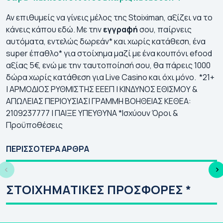
Αν επιθυμείς να γίνεις μέλος της Stoiximan, αξίζει να το
κάνεις κάπου εδώ. Με την
εγγραφή
σου, παίρνεις
αυτόματα, εντελώς δωρεάν* και χωρίς κατάθεση, ένα
super έπαθλο* για στοίχημα μαζί με ένα κουπόνι efood
αξίας 5€, ενώ με την ταυτοποίησή σου, θα πάρεις 1000
δώρα χωρίς κατάθεση για Live Casino και όχι μόνο.
*​
21+
| ΑΡΜΟΔΙΟΣ ΡΥΘΜΙΣΤΗΣ ΕΕΕΠ | ΚΙΝΔΥΝΟΣ ΕΘΙΣΜΟΥ &
ΑΠΩΛΕΙΑΣ ΠΕΡΙΟΥΣΙΑΣ| ΓΡΑΜΜΗ ΒΟΗΘΕΙΑΣ ΚΕΘΕΑ:
2109237777 | ΠΑΙΞΕ ΥΠΕΥΘΥΝΑ *
Ισχύουν Όροι &
Προϋποθέσεις
Γιουρόπα Λιγκ 2026-
Κόνφερενς Λιγκ
Τσ
27: Πρόγραμμα |
2026-27:
20
ΠΕΡΙΣΣΟΤΕΡΑ ΑΡΘΡΑ
Αγώνες | Κανάλι
Πρόγραμμα | Αγώνες
Πρ
| Κανάλι
| 
ΣΤΟΙΧΗΜΑΤΙΚΕΣ ΠΡΟΣΦΟΡΕΣ *