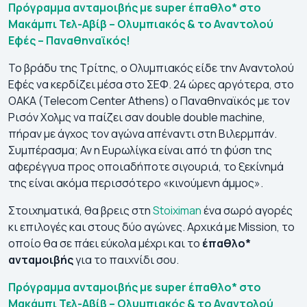
Πρόγραμμα ανταμοιβής με super έπαθλο* στο
Μακάμπι Τελ-Αβίβ – Ολυμπιακός & το Αναντολού
Εφές – Παναθηναϊκός!
Το βράδυ της Τρίτης, ο Ολυμπιακός είδε την Αναντολού
Εφές να κερδίζει μέσα στο ΣΕΦ. 24 ώρες αργότερα, στο
ΟΑΚΑ (Telecom Center Athens) ο Παναθηναϊκός με τον
Ρισόν Χολμς να παίζει σαν double double machine,
πήραν με άγχος τον αγώνα απέναντι στη Βιλερμπάν.
Συμπέρασμα; Αν η Ευρωλίγκα είναι από τη φύση της
αφερέγγυα προς οποιαδήποτε σιγουριά, το ξεκίνημά
της είναι ακόμα περισσότερο «κινούμενη άμμος».
Στοιχηματικά, θα βρεις στη
Stoiximan
ένα σωρό αγορές
κι επιλογές και στους δύο αγώνες. Αρχικά με Mission, το
οποίο θα σε πάει εύκολα μέχρι και το
έπαθλο*
ανταμοιβής
για το παιχνίδι σου.
Πρόγραμμα ανταμοιβής με super έπαθλο* στο
Μακάμπι Τελ-Αβίβ – Ολυμπιακός & το Αναντολού