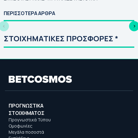
💯Τα ματς που
Γιουρόπα Λιγκ 2026-
Κό
συμφωνεί ο
27: Πρόγραμμα |
20
ΠΕΡΙΣΣΟΤΕΡΑ ΑΡΘΡΑ
στοιχηματικός
Αγώνες | Κανάλι
Πρ
Τύπος (08/08)
| 
ΣΤΟΙΧΗΜΑΤΙΚΕΣ ΠΡΟΣΦΟΡΕΣ *
ΠΡΟΓΝΩΣΤΙΚΑ
ΣΤΟΙΧΗΜΑΤΟΣ
Προγνωστικά Τύπου
Ομοφωνίες
Μεγάλα ποσοστά