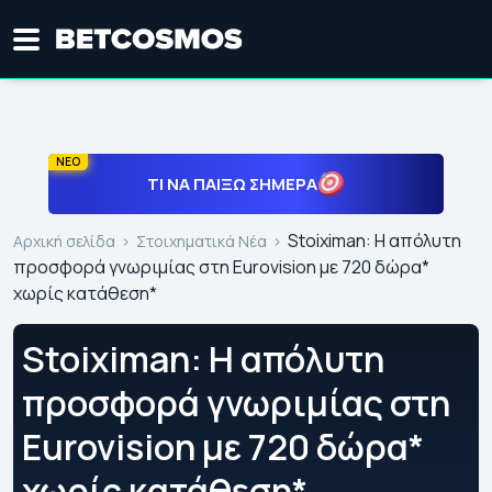
ΝΕΟ
ΤΙ ΝΑ ΠΑΊΞΩ ΣΉΜΕΡΑ
Stoiximan: Η απόλυτη
Αρχική σελίδα
Στοιχηματικά Νέα
προσφορά γνωριμίας στη Eurovision με 720 δώρα*
χωρίς κατάθεση*
Stoiximan: Η απόλυτη
προσφορά γνωριμίας στη
Eurovision με 720 δώρα*
χωρίς κατάθεση*