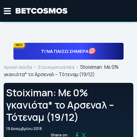
ΝΕΟ
ΤΙ ΝΑ ΠΑΊΞΩ ΣΉΜΕΡΑ
Stoiximan: Με 0%
Αρχική σελίδα
Στοιχηματικά Νέα
γκανιότα* το Αρσεναλ – Τότεναμ (19/12)
Stoiximan: Με 0%
γκανιότα* το Αρσεναλ –
Τότεναμ (19/12)
19 Δεκεμβρίου 2018
Share on: