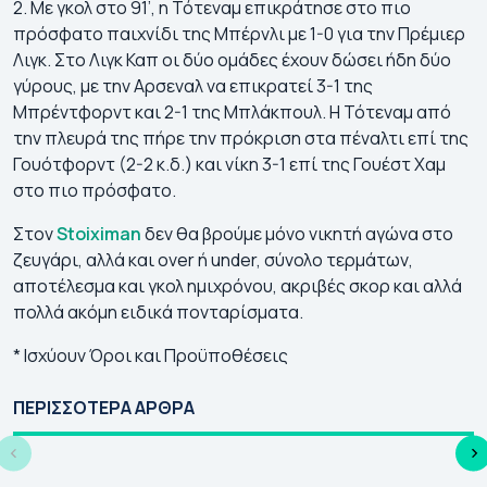
2. Με γκολ στο 91’, η Τότεναμ επικράτησε στο πιο
πρόσφατο παιχνίδι της Μπέρνλι με 1-0 για την Πρέμιερ
Λιγκ. Στο Λιγκ Καπ οι δύο ομάδες έχουν δώσει ήδη δύο
γύρους, με την Αρσεναλ να επικρατεί 3-1 της
Μπρέντφορντ και 2-1 της Μπλάκπουλ. Η Τότεναμ από
την πλευρά της πήρε την πρόκριση στα πέναλτι επί της
Γουότφορντ (2-2 κ.δ.) και νίκη 3-1 επί της Γουέστ Χαμ
στο πιο πρόσφατο.
Στον
Stoiximan
δεν θα βρούμε μόνο νικητή αγώνα στο
ζευγάρι, αλλά και over ή under, σύνολο τερμάτων,
αποτέλεσμα και γκολ ημιχρόνου, ακριβές σκορ και αλλά
πολλά ακόμη ειδικά πονταρίσματα.
* Ισχύουν Όροι και Προϋποθέσεις
Γιουρόπα Λιγκ 2026-
Κόνφερενς Λιγκ
Τσ
27: Πρόγραμμα |
2026-27:
20
ΠΕΡΙΣΣΟΤΕΡΑ ΑΡΘΡΑ
Αγώνες | Κανάλι
Πρόγραμμα | Αγώνες
Πρ
| Κανάλι
| 