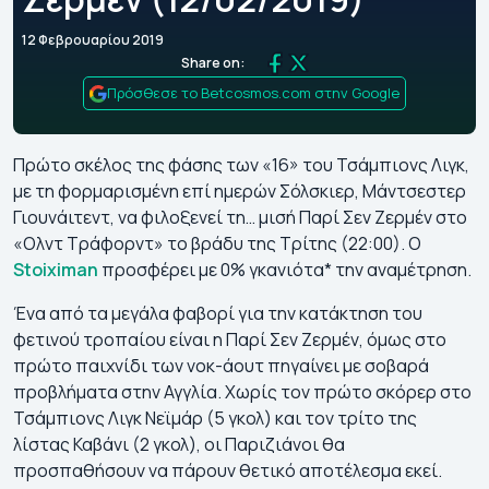
12 Φεβρουαρίου 2019
Share on:
Πρόσθεσε το Betcosmos.com στην Google
Πρώτο σκέλος της φάσης των «16» του Τσάμπιονς Λιγκ,
με τη φορμαρισμένη επί ημερών Σόλσκιερ, Μάντσεστερ
Γιουνάιτεντ, να φιλοξενεί τη… μισή Παρί Σεν Ζερμέν στο
«Ολντ Τράφορντ» το βράδυ της Τρίτης (22:00). Ο
Stoiximan
προσφέρει με 0% γκανιότα* την αναμέτρηση.
Ένα από τα μεγάλα φαβορί για την κατάκτηση του
φετινού τροπαίου είναι η Παρί Σεν Ζερμέν, όμως στο
πρώτο παιχνίδι των νοκ-άουτ πηγαίνει με σοβαρά
προβλήματα στην Αγγλία. Χωρίς τον πρώτο σκόρερ στο
Τσάμπιονς Λιγκ Νεϊμάρ (5 γκολ) και τον τρίτο της
λίστας Καβάνι (2 γκολ), οι Παριζιάνοι θα
προσπαθήσουν να πάρουν θετικό αποτέλεσμα εκεί.