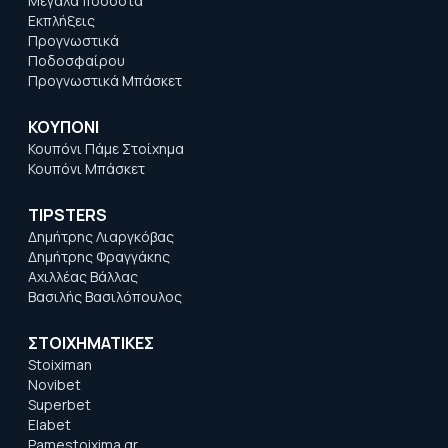
Μεγάλα ποσοστά
Εκπλήξεις
Προγνωστικά
Ποδοσφαίρου
Προγνωστικά Μπάσκετ
ΚΟΥΠΟΝΙ
Κουπόνι Πάμε Στοίχημα
Κουπόνι Μπάσκετ
TIPSTERS
Δημήτρης Λιαργκόβας
Δημήτρης Φραγγάκης
Αχιλλέας Βάλλας
Βασιλής Βασιλόπουλος
ΣΤΟΙΧΗΜΑΤΙΚΕΣ
Stoiximan
Novibet
Superbet
Elabet
Pamestoixima.gr