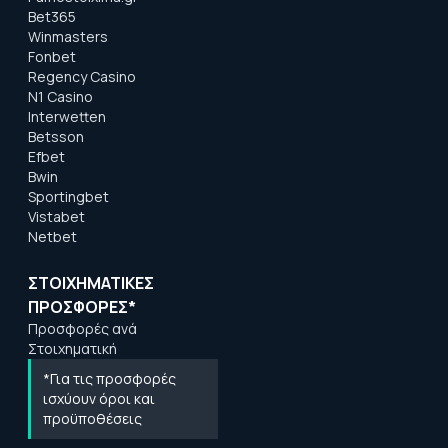
Bet365
Winmasters
Fonbet
Regency Casino
N1 Casino
Interwetten
Betsson
Efbet
Bwin
Sportingbet
Vistabet
Netbet
ΣΤΟΙΧΗΜΑΤΙΚΕΣ
ΠΡΟΣΦΟΡΕΣ*
Προσφορές ανά
Στοιχηματική
*Για τις προσφορές
ισχύουν όροι και
προϋποθέσεις