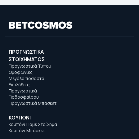
ΠΡΟΓΝΩΣΤΙΚΑ
ΣΤΟΙΧΗΜΑΤΟΣ
Προγνωστικά Τύπου
Ομοφωνίες
Μεγάλα ποσοστά
Εκπλήξεις
Προγνωστικά
Ποδοσφαίρου
Προγνωστικά Μπάσκετ
ΚΟΥΠΟΝΙ
Κουπόνι Πάμε Στοίχημα
Κουπόνι Μπάσκετ