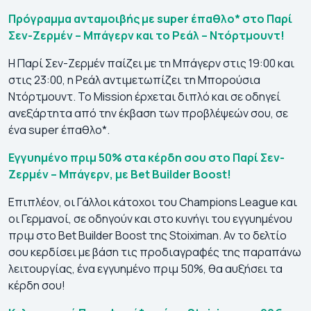
Πρόγραμμα ανταμοιβής με super έπαθλο* στο Παρί
Σεν-Ζερμέν – Μπάγερν και το Ρεάλ – Ντόρτμουντ!
Η Παρί Σεν-Ζερμέν παίζει με τη Μπάγερν στις 19:00 και
στις 23:00, η Ρεάλ αντιμετωπίζει τη Μπορούσια
Ντόρτμουντ. Το Mission έρχεται διπλό και σε οδηγεί
ανεξάρτητα από την έκβαση των προβλέψεών σου, σε
ένα super έπαθλο*.
Εγγυημένο πριμ 50% στα κέρδη σου στο Παρί Σεν-
Ζερμέν – Μπάγερν, με Bet Builder Boost!
Επιπλέον, οι Γάλλοι κάτοχοι του Champions League και
οι Γερμανοί, σε οδηγούν και στο κυνήγι του εγγυημένου
πριμ στο Bet Builder Boost της Stoiximan. Αν το δελτίο
σου κερδίσει με βάση τις προδιαγραφές της παραπάνω
λειτουργίας, ένα εγγυημένο πριμ 50%, θα αυξήσει τα
κέρδη σου!