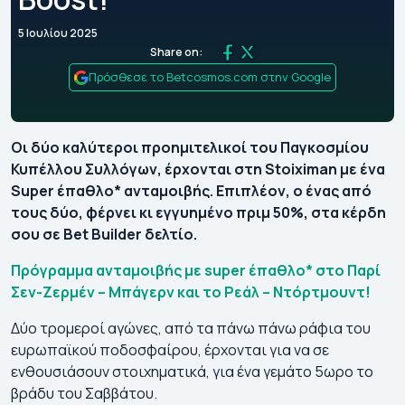
5 Ιουλίου 2025
Share on:
Πρόσθεσε το Betcosmos.com στην Google
Οι δύο καλύτεροι προημιτελικοί του Παγκοσμίου
Κυπέλλου Συλλόγων, έρχονται στη Stoiximan με ένα
Super έπαθλο* ανταμοιβής. Επιπλέον, ο ένας από
τους δύο, φέρνει κι εγγυημένο πριμ 50%, στα κέρδη
σου σε Bet Builder δελτίο.
Πρόγραμμα ανταμοιβής με super έπαθλο* στο Παρί
Σεν-Ζερμέν – Μπάγερν και το Ρεάλ – Ντόρτμουντ!
Δύο τρομεροί αγώνες, από τα πάνω πάνω ράφια του
ευρωπαϊκού ποδοσφαίρου, έρχονται για να σε
ενθουσιάσουν στοιχηματικά, για ένα γεμάτο 5ωρο το
βράδυ του Σαββάτου.