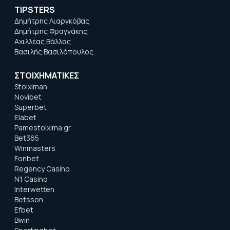
TIPSTERS
Δημήτρης Λιαργκόβας
Δημήτρης Φραγγάκης
Αχιλλέας Βάλλας
Βασιλής Βασιλόπουλος
ΣΤΟΙΧΗΜΑΤΙΚΕΣ
Stoiximan
Novibet
Superbet
Elabet
Pamestoixima.gr
Bet365
Winmasters
Fonbet
Regency Casino
N1 Casino
Interwetten
Betsson
Efbet
Bwin