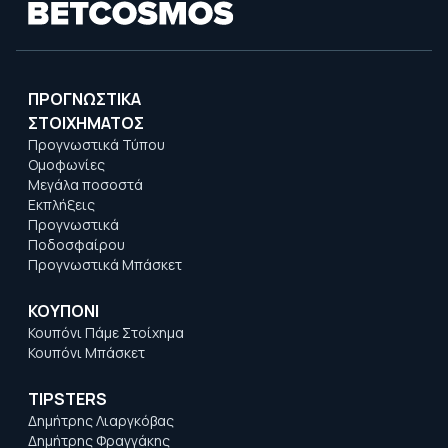
ΠΡΟΓΝΩΣΤΙΚΑ
ΣΤΟΙΧΗΜΑΤΟΣ
Προγνωστικά Τύπου
Ομοφωνίες
Μεγάλα ποσοστά
Εκπλήξεις
Προγνωστικά
Ποδοσφαίρου
Προγνωστικά Μπάσκετ
ΚΟΥΠΟΝΙ
Κουπόνι Πάμε Στοίχημα
Κουπόνι Μπάσκετ
TIPSTERS
Δημήτρης Λιαργκόβας
Δημήτρης Φραγγάκης