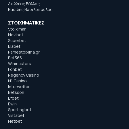
Αχιλλέας Βάλλας
Βασιλής Βασιλόπουλος
ΣΤΟΙΧΗΜΑΤΙΚΕΣ
Stoiximan
Novibet
Superbet
Elabet
Pamestoixima.gr
Bet365
Winmasters
Fonbet
Regency Casino
N1 Casino
Interwetten
Betsson
Efbet
Bwin
Sportingbet
Vistabet
Netbet