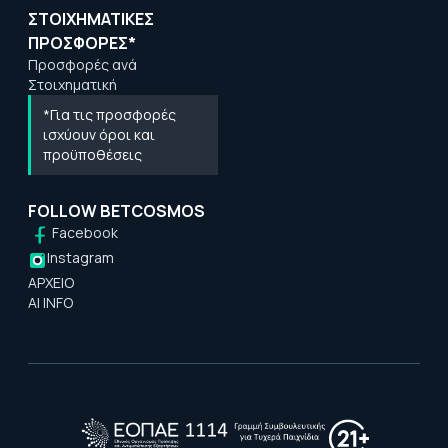
ΣΤΟΙΧΗΜΑΤΙΚΕΣ
ΠΡΟΣΦΟΡΕΣ*
Προσφορές ανά
Στοιχηματική
*Για τις προσφορές
ισχύουν όροι και
προϋποθέσεις
FOLLOW BETCOSMOS
Facebook
Instagram
ΑΡΧΕΙΟ
AI INFO