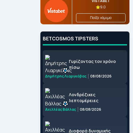
VISTABET
9.0
Παίξε νόμιμα
BETCOSMOS TIPSTERS
Γυρίζοντας τον χρόνο
πίσω
Δημήτρης Λιαργκόβας
08/08/2026
Λονδρέζικες
λεπτομέρειες
Αχιλλέας Βάλλας
08/08/2026
Διαφορά δυναμικής