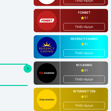
Παίξε νόμιμα
FONBET
9.1
Παίξε νόμιμα
REGENCY CASINO
9.1
ς που συμφωνεί
Τσάμπιονς Λιγκ 2026-27:
Παίξε νόμιμα
ματικός Τύπος
Πρόγραμμα | Αγώνες |
Κανάλι
N1 CASINO
9.1
Παίξε νόμιμα
INTERWETTEN
9.1
Παίξε νόμιμα