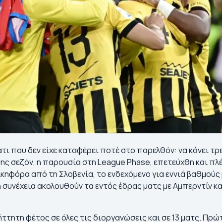
τι που δεν είχε καταφέρει ποτέ στο παρελθόν: να κάνει τρ
της σεζόν, η παρουσία στη League Phase, επετεύχθη και πλ
ικηφόρα από τη Σλοβενία, το ενδεχόμενο για εννιά βαθμούς 
 συνέχεια ακολουθούν τα εντός έδρας ματς με Αμπερντίν κ
ττητη φέτος σε όλες τις διοργανώσεις και σε 13 ματς. Πρώ