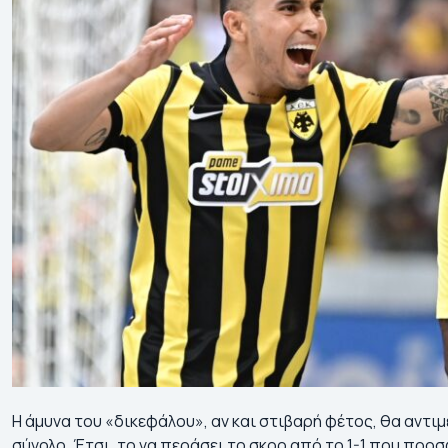
Η άμυνα του «δικεφάλου», αν και στιβαρή φέτος, θα αντ
σύνολο. Έτσι, το να περάσει το σκορ από το 1-1 που προ