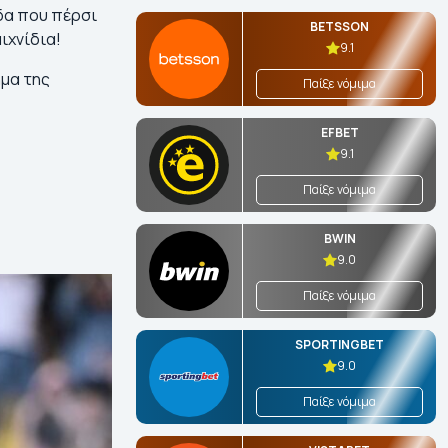
δα που πέρσι
BETSSON
ιχνίδια!
9.1
ημα της
Παίξε νόμιμα
EFBET
9.1
Παίξε νόμιμα
BWIN
9.0
Παίξε νόμιμα
SPORTINGBET
9.0
Παίξε νόμιμα