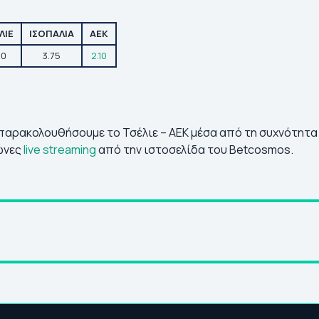
ΛΙΕ
ΙΣΟΠΑΛΊΑ
ΑΕΚ
30
3.75
2.10
α παρακολουθήσουμε το Τσέλιε – ΑΕΚ μέσα από τη συχνότη
γώνες
live streaming
από την ιστοσελίδα του Betcosmos.
6-27:
Τσάμπιονς Λιγκ 2026-27:
ΠΑΝΑΘΗΝ
 |
Πρόγραμμα | Αγώνες |
2026-27
Κανάλι
Αποτελέ
Κόνφερεν