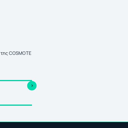
τα της COSMOTE
ΑΪΚΟΣ ΕΥΡΩΠΗ
💯Τα ματς που συμφωνεί
Πρόγραμμα &
ο στοιχηματικός Τύπος
σματα
(06/08)
ς Λιγκ