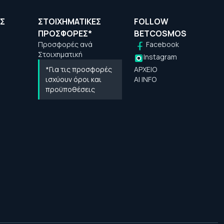
ΕΣ
ΣΤΟΙΧΗΜΑΤΙΚΕΣ
FOLLOW
ΠΡΟΣΦΟΡΕΣ*
BETCOSMOS
Προσφορές ανά
Facebook
Στοιχηματική
Instagram
*Για τις προσφορές
ΑΡΧΕΙΟ
ισχύουν όροι και
AI INFO
προϋποθέσεις