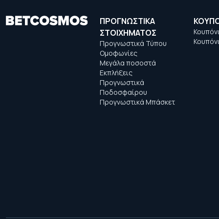
ΠΡΟΓΝΩΣΤΙΚΑ
ΚΟΥΠΟ
Κουπόνι
ΣΤΟΙΧΗΜΑΤΟΣ
Κουπόν
Προγνωστικά Τύπου
Ομοφωνίες
Μεγάλα ποσοστά
Εκπλήξεις
Προγνωστικά
Ποδοσφαίρου
Προγνωστικά Μπάσκετ