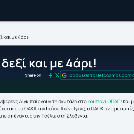
ί και με 4άρι!
 δεξί και με 4άρι!
Πρόσθεσε το Betcosmos.com σ
Share on:
όνφερενς Λιγκ παίρνουν τη σκυτάλη στο
κουπόνι ΟΠΑΠ
! Και 
χεται στο ΟΑΚΑ την Γκόου Αχέντ Ιγκλς, ο ΠΑΟΚ αντιμετωπίζ
της απέναντι στην Τσέλιε στη Σλοβενία.