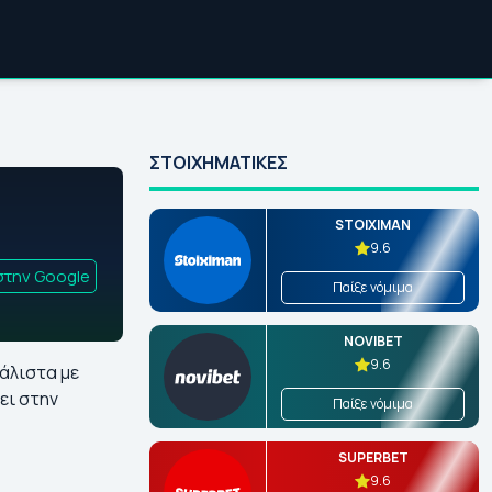
ΣΤΟΙΧΗΜΑΤΙΚΕΣ
STOIXIMAN
9.6
την Google
Παίξε νόμιμα
NOVIBET
9.6
μάλιστα με
ει στην
Παίξε νόμιμα
SUPERBET
9.6