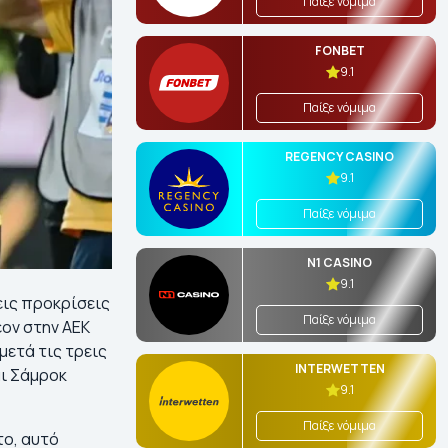
Παίξε νόμιμα
FONBET
9.1
Παίξε νόμιμα
REGENCY CASINO
9.1
Παίξε νόμιμα
N1 CASINO
9.1
εις προκρίσεις
Παίξε νόμιμα
έον στην ΑΕΚ
μετά τις τρεις
INTERWETTEN
αι Σάμροκ
9.1
Παίξε νόμιμα
το, αυτό