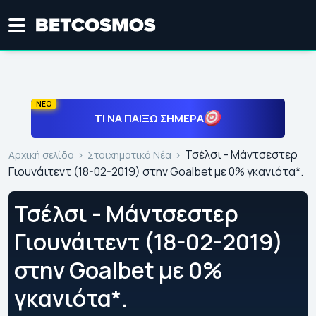
ΝΕΟ
ΤΙ ΝΑ ΠΑΊΞΩ ΣΉΜΕΡΑ
Τσέλσι - Μάντσεστερ
Αρχική σελίδα
Στοιχηματικά Νέα
Γιουνάιτεντ (18-02-2019) στην Goalbet με 0% γκανιότα*.
Τσέλσι - Μάντσεστερ
Γιουνάιτεντ (18-02-2019)
στην Goalbet με 0%
γκανιότα*.