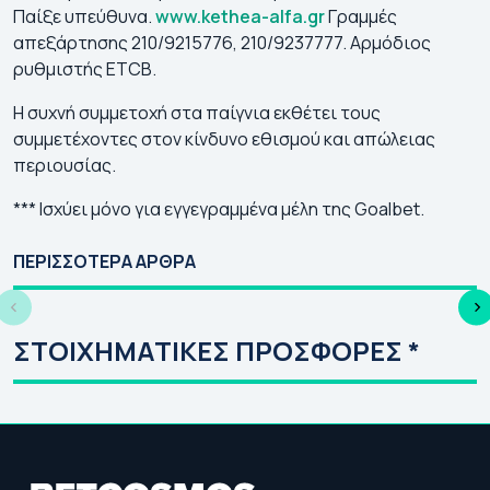
Παίξε υπεύθυνα.
www.kethea-alfa.gr
Γραμμές
απεξάρτησης 210/9215776, 210/9237777. Αρμόδιος
ρυθμιστής ETCB.
Η συχνή συμμετοχή στα παίγνια εκθέτει τους
συμμετέχοντες στον κίνδυνο εθισμού και απώλειας
περιουσίας.
*** Ισχύει μόνο για εγγεγραμμένα μέλη της Goalbet.
Γιουρόπα Λιγκ 2026-
Κόνφερενς Λιγκ
ΠΑ
27: Πρόγραμμα |
2026-27:
27
ΠΕΡΙΣΣΟΤΕΡΑ ΑΡΘΡΑ
Αγώνες | Κανάλι
Πρόγραμμα | Αγώνες
Απ
| Κανάλι
Γι
ΣΤΟΙΧΗΜΑΤΙΚΕΣ ΠΡΟΣΦΟΡΕΣ *