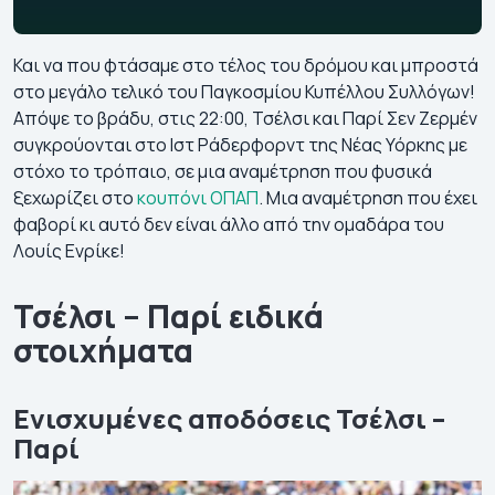
Και να που φτάσαμε στο τέλος του δρόμου και μπροστά
στο μεγάλο τελικό του Παγκοσμίου Κυπέλλου Συλλόγων!
Απόψε το βράδυ, στις 22:00, Τσέλσι και Παρί Σεν Ζερμέν
συγκρούονται στο Ιστ Ράδερφορντ της Νέας Υόρκης με
στόχο το τρόπαιο, σε μια αναμέτρηση που φυσικά
ξεχωρίζει στο
κουπόνι ΟΠΑΠ
. Μια αναμέτρηση που έχει
φαβορί κι αυτό δεν είναι άλλο από την ομαδάρα του
Λουίς Ενρίκε!
Τσέλσι – Παρί ειδικά
στοιχήματα
Ενισχυμένες αποδόσεις Τσέλσι –
Παρί