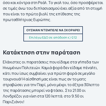
όσο και κόντρα στη Ρεάλ. Το γκολ του, όσο προσφέρεται
σε τιμές άνω του διπλασιασμού έχει αξία από τη στιγμή
που είναι το πρώτο βιολί της επίθεσης της
πρωταθλήτριας Ευρώπης.
ΟΥΣΜΆΝ ΝΤΕΜΠΕΛΈ ΝΑ ΣΚΟΡΆΡΕΙ
Επιλέγω ΕΔΩ σε απόδοση 👉2.12
Κατάκτηση στην παράταση
Ελάχιστες οι παρατάσεις που είδαμε στα γήπεδα των
Ηνωμένων Πολιτειών. Καμιά φορά δεν είδαμε πέναλτι,
κάτι που ίσως συμβαίνει για πρώτη φορά σε μεγάλο
τουρνουά! Η αίσθησή μας είναι πως αν το ματς
στραβώσει για την Παρί, μόνο μέχρι το έξτρα 30λεπτο
της παράτασης μπορεί να φτάσει. Στο 21.00 οι
Λονδρέζοι για νίκη στα 120 λεπτά, στο 9.50 οι
Παριζιάνοι!