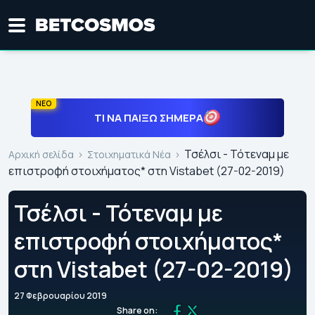
ΝΕΟ
ΤΙ ΝΑ ΠΑΊΞΩ ΣΉΜΕΡΑ
Τσέλσι - Τότεναμ με
Αρχική σελίδα
Στοιχηματικά Νέα
επιστροφή στοιχήματος* στη Vistabet (27-02-2019)
Τσέλσι - Τότεναμ με
επιστροφή στοιχήματος*
στη Vistabet (27-02-2019)
27 Φεβρουαρίου 2019
Share on: