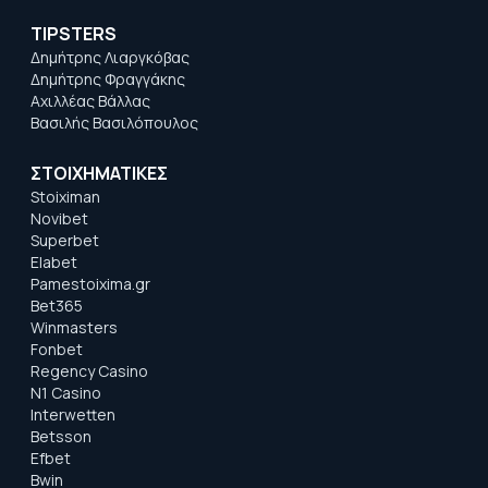
TIPSTERS
Δημήτρης Λιαργκόβας
Δημήτρης Φραγγάκης
Αχιλλέας Βάλλας
Βασιλής Βασιλόπουλος
ΣΤΟΙΧΗΜΑΤΙΚΕΣ
Stoiximan
Novibet
Superbet
Elabet
Pamestoixima.gr
Bet365
Winmasters
Fonbet
Regency Casino
N1 Casino
Interwetten
Betsson
Efbet
Bwin