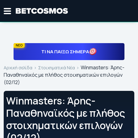
ΝΕΟ
ΤΙ ΝΑ ΠΑΊΞΩ ΣΉΜΕΡΑ
Winmasters: Άρης-
Αρχική σελίδα
Στοιχηματικά Νέα
Παναθηναϊκός με πλήθος στοιχηματικών επιλογών
(02/12)
Winmasters: Άρης-
Παναθηναϊκός με πλήθος
στοιχηματικών επιλογών
(02/12)