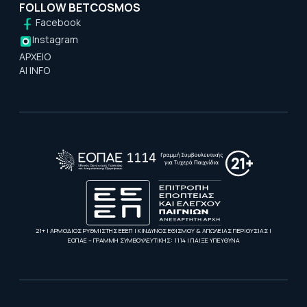
FOLLOW BETCOSMOS
Facebook
Instagram
ΑΡΧΕΙΟ
AI INFO
21+ | ΑΡΜΟΔΙΟΣ ΡΥΘΜΙΣΤΗΣ ΕΕΕΠ | ΚΙΝΔΥΝΟΣ ΕΘΙΣΜΟΥ & ΑΠΩΛΕΙΑΣ ΠΕΡΙΟΥΣΙΑΣ |
ΕΟΠΑΕ – ΓΡΑΜΜΗ ΣΥΜΒΟΥΛΕΥΤΙΚΗΣ: 1114 | ΠΑΙΞΕ ΥΠΕΥΘΥΝΑ