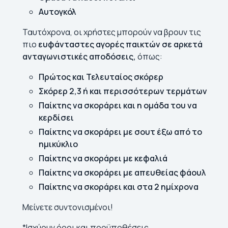
Αυτογκόλ
Ταυτόχρονα, οι χρήστες μπορούν να βρουν τις
πιο
ευφάνταστες αγορές παικτών σε αρκετά
ανταγωνιστικές αποδόσεις,
όπως:
Πρώτος και Τελευταίος σκόρερ
Σκόρερ 2,3 ή και περισσότερων τερμάτων
Παίκτης να σκοράρει και η ομάδα του να
κερδίσει
Παίκτης να σκοράρει με σουτ έξω από το
ημικύκλιο
Παίκτης να σκοράρει με κεφαλιά
Παίκτης να σκοράρει με απευθείας φάουλ
Παίκτης να σκοράρει και στα 2 ημίχρονα
Μείνετε συντονισμένοι!
*Ισχύουν όροι και προϋποθέσεις