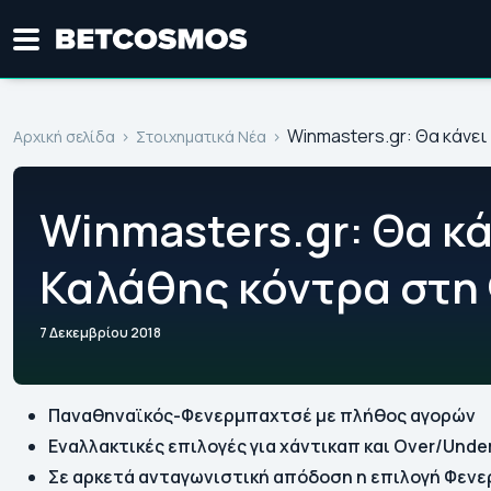
Winmasters.gr: Θα κάνει
Αρχική σελίδα
Στοιχηματικά Νέα
Winmasters.gr: Θα κά
Καλάθης κόντρα στη 
7 Δεκεμβρίου 2018
Παναθηναϊκός-Φενερμπαχτσέ με πλήθος αγορών
Εναλλακτικές επιλογές για χάντικαπ και Over/Unde
Σε αρκετά ανταγωνιστική απόδοση η επιλογή Φενε