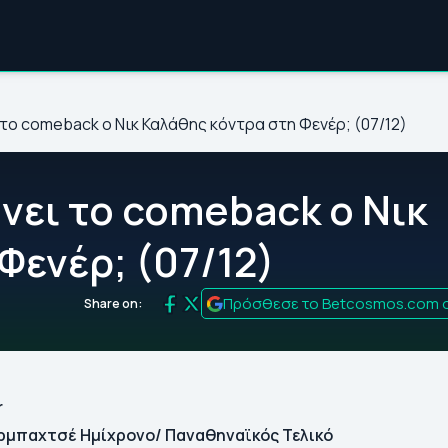
 το comeback ο Νικ Καλάθης κόντρα στη Φενέρ; (07/12)
νει το comeback ο Νικ
Φενέρ; (07/12)
Πρόσθεσε το Betcosmos.com σ
Share on:
r
ρμπαχτσέ Ημίχρονο/ Παναθηναϊκός Τελικό