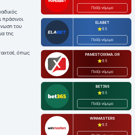
Παίξε νόμιμα
ναδικός
ι πράσινοι
ELABET
άνωση του
9.5
μα της
Παίξε νόμιμα
παχτσέ, όπως
PAMESTOIXIMA.GR
9.5
Παίξε νόμιμα
BET365
9.5
Παίξε νόμιμα
WINMASTERS
9.3