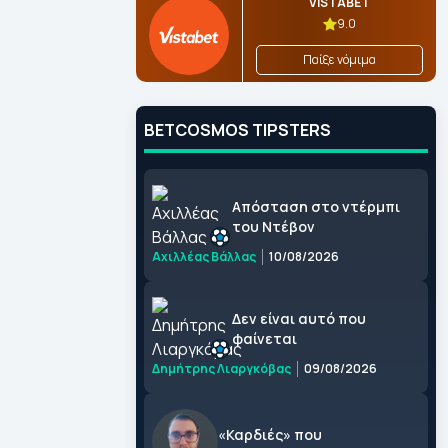
VISTABET
9.0
Παίξε νόμιμα
BETCOSMOS TIPSTERS
Απόσταση στο ντέρμπι
του Ντέβον
Αχιλλέας Βάλλας
10/08/2026
Δεν είναι αυτό που
φαίνεται
Δημήτρης Λιαργκόβας
09/08/2026
«Καρδιές» που