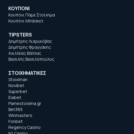
ΚΟΥΠΟΝΙ
Κουπόνι Πάμε Στοίχημα
Κουπόνι Μπάσκετ
TIPSTERS
Δημήτρης Λιαργκόβας
Δημήτρης Φραγγάκης
Αχιλλέας Βάλλας
Βασιλής Βασιλόπουλος
ΣΤΟΙΧΗΜΑΤΙΚΕΣ
Stoiximan
Novibet
Superbet
Elabet
Pamestoixima.gr
Bet365
Winmasters
Fonbet
Regency Casino
N1 Casino