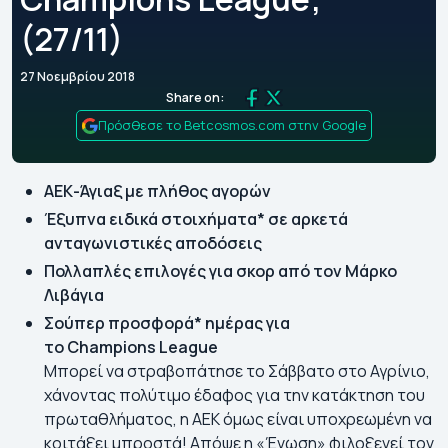
(27/11)
27 Νοεμβρίου 2018
Share on:
Πρόσθεσε το Betcosmos.com στην Google
ΑΕΚ-Άγιαξ με πλήθος αγορών
Έξυπνα ειδικά στοιχήματα* σε αρκετά
ανταγωνιστικές αποδόσεις
Πολλαπλές επιλογές για σκορ από τον Μάρκο
Λιβάγια
Σούπερ προσφορά* ημέρας για
το Champions League
Μπορεί να στραβοπάτησε το Σάββατο στο Αγρίνιο,
χάνοντας πολύτιμο έδαφος για την κατάκτηση του
πρωταθλήματος, η ΑΕΚ όμως είναι υποχρεωμένη να
κοιτάξει μπροστά! Απόψε η «Ένωση» φιλοξενεί τον