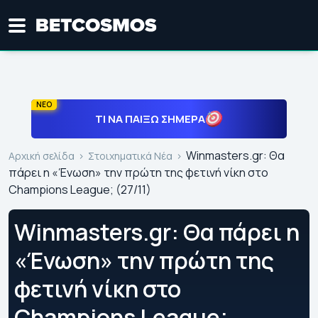
ΝΕΟ
ΤΙ ΝΑ ΠΑΊΞΩ ΣΉΜΕΡΑ
Winmasters.gr: Θα
Αρχική σελίδα
Στοιχηματικά Νέα
πάρει η «Ένωση» την πρώτη της φετινή νίκη στο
Champions League; (27/11)
Winmasters.gr: Θα πάρει η
«Ένωση» την πρώτη της
φετινή νίκη στο
Champions League;