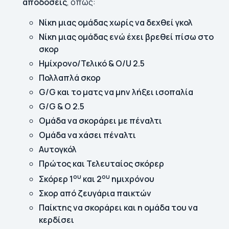
αποδόσεις
, όπως:
Νίκη μιας ομάδας χωρίς να δεχθεί γκολ
Νίκη μιας ομάδας ενώ έχει βρεθεί πίσω στο
σκορ
Ημίχρονο/Τελικό & O/U 2.5
Πολλαπλά σκορ
G/G και το ματς να μην λήξει ισοπαλία
G/G & O 2.5
Ομάδα να σκοράρει με πέναλτι
Ομάδα να χάσει πέναλτι
Αυτογκόλ
Πρώτος και Τελευταίος σκόρερ
ου
ου
Σκόρερ 1
και 2
ημιχρόνου
Σκορ από ζευγάρια παικτών
Παίκτης να σκοράρει και η ομάδα του να
κερδίσει