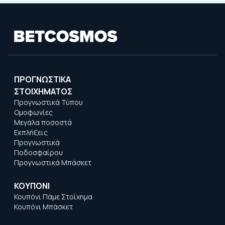
ΠΡΟΓΝΩΣΤΙΚΑ
ΣΤΟΙΧΗΜΑΤΟΣ
Προγνωστικά Τύπου
Ομοφωνίες
Μεγάλα ποσοστά
Εκπλήξεις
Προγνωστικά
Ποδοσφαίρου
Προγνωστικά Μπάσκετ
ΚΟΥΠΟΝΙ
Κουπόνι Πάμε Στοίχημα
Κουπόνι Μπάσκετ