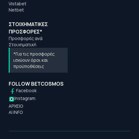
Vistabet
Netbet
ΣΤΟΙΧΗΜΑΤΙΚΕΣ
ΠΡΟΣΦΟΡΕΣ*
Προσφορές ανά
Στοιχηματική
*Για τις προσφορές
ισχύουν όροι και
προϋποθέσεις
FOLLOW BETCOSMOS
Facebook
Instagram
ΑΡΧΕΙΟ
AI INFO