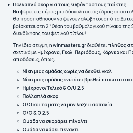
Πολλαπλά σκορ για τους ευφάνταστους παίκτες
Να φέρει εις πέρας μια δύσκολη εκτός έδρας αποστο
θα προσπαθήσουν να φύγουν αλώβητοι από τα Δυτικ
η
βρίσκεται στη 2
θέση του βαθμολογικού πίνακα της 
διεκδίκησης του φετινού τίτλου!
Την ίδια στιγμή, η
winmasters.
gr
διαθέτει
πλήθος σ
σχετικά με
Ημίχρονα, Γκολ, Περιόδους, Κόρνερ και Π
αποδόσεις
, όπως:
Νίκη μιας ομάδας χωρίς να δεχθεί γκολ
Νίκη μιας ομάδας ενώ έχει βρεθεί πίσω στο σκ
Ημίχρονο/Τελικό &
O/U 2.5
Πολλαπλά σκορ
G/
G και το ματς να μην λήξει ισοπαλία
G/
G &
O 2.5
Ομάδα να σκοράρει πέναλτι
Ομάδα να χάσει πέναλτι