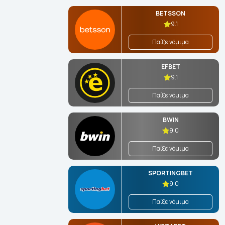
BETSSON
9.1
Παίξε νόμιμα
EFBET
9.1
Παίξε νόμιμα
BWIN
9.0
Παίξε νόμιμα
SPORTINGBET
9.0
Παίξε νόμιμα