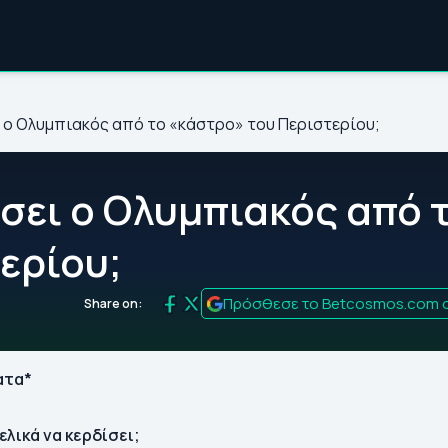
 ο Ολυμπιακός από το «κάστρο» του Περιστερίου;
σει ο Ολυμπιακός από 
ερίου;
Πρόσθεσε το Betcosmos.com σ
Share on:
ατα*
λικά να κερδίσει;