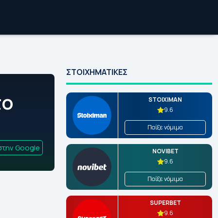
ΣΤΟΙΧΗΜΑΤΙΚΕΣ
το
STOIXIMAN
9.6
Παίξε νόμιμα
την Google
NOVIBET
9.6
Παίξε νόμιμα
SUPERBET
9.6