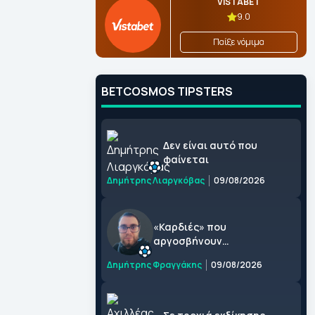
VISTABET
9.0
Παίξε νόμιμα
BETCOSMOS TIPSTERS
Δεν είναι αυτό που
φαίνεται
Δημήτρης Λιαργκόβας
09/08/2026
«Καρδιές» που
αργοσβήνουν…
Δημήτρης Φραγγάκης
09/08/2026