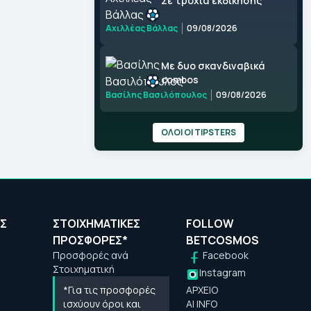
Σε τροχιά εκδίκησης
Αχιλλέας Βάλλας
09/08/2026
Με δυο σκανδιναβικά
combos
Βασίλης Βασιλόπουλος
09/08/2026
ΟΛΟΙ ΟΙ TIPSTERS
ΕΣ
ΣΤΟΙΧΗΜΑΤΙΚΕΣ
FOLLOW
ΠΡΟΣΦΟΡΕΣ*
BETCOSMOS
Προσφορές ανά
Facebook
Στοιχηματική
Instagram
*Για τις προσφορές
ΑΡΧΕΙΟ
ισχύουν όροι και
AI INFO