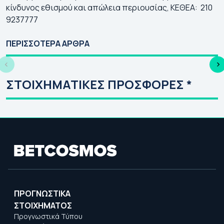
κίνδυνος εθισμού και απώλεια περιουσίας, ΚΕΘΕΑ: 210
9237777
Γιουρόπα Λιγκ 2026-
Κόνφερενς Λιγκ
ΠΑ
27: Πρόγραμμα |
2026-27:
27
ΠΕΡΙΣΣΟΤΕΡΑ ΑΡΘΡΑ
Αγώνες | Κανάλι
Πρόγραμμα | Αγώνες
Απ
| Κανάλι
Γι
ΣΤΟΙΧΗΜΑΤΙΚΕΣ ΠΡΟΣΦΟΡΕΣ *
ΠΡΟΓΝΩΣΤΙΚΑ
ΣΤΟΙΧΗΜΑΤΟΣ
Προγνωστικά Τύπου