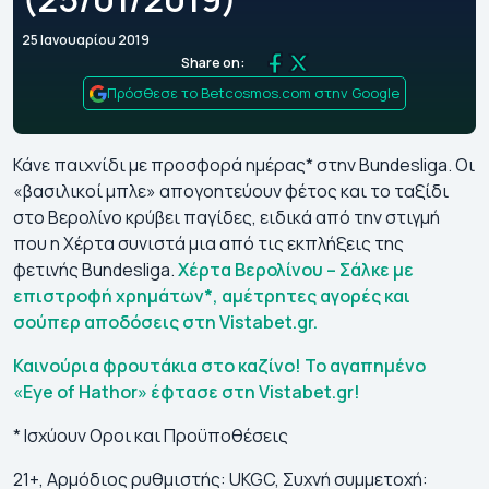
25 Ιανουαρίου 2019
Share on:
Πρόσθεσε το Betcosmos.com στην Google
Κάνε παιχνίδι με προσφορά ημέρας* στην Bundesliga. Οι
«βασιλικοί μπλε» απογοητεύουν φέτος και το ταξίδι
στο Βερολίνο κρύβει παγίδες, ειδικά από την στιγμή
που η Χέρτα συνιστά μια από τις εκπλήξεις της
φετινής Bundesliga.
Χέρτα Βερολίνου – Σάλκε με
επιστροφή χρημάτων*, αμέτρητες αγορές και
σούπερ αποδόσεις στη Vistabet.gr.
Καινούρια φρουτάκια στο καζίνο! Το αγαπημένο
«Eye of Hathor» έφτασε στη Vistabet.gr!
* Ισχύουν Οροι και Προϋποθέσεις
21+, Αρμόδιος ρυθμιστής: UKGC, Συχνή συμμετοχή: