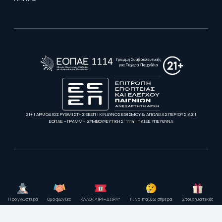
21+ | ΑΡΜΟΔΙΟΣ ΡΥΘΜΙΣΤΗΣ ΕΕΕΠ | ΚΙΝΔΥΝΟΣ ΕΘΙΣΜΟΥ & ΑΠΩΛΕΙΑΣ ΠΕΡΙΟΥΣΙΑΣ |
ΕΟΠΑΕ – ΓΡΑΜΜΗ ΣΥΜΒΟΥΛΕΥΤΙΚΗΣ: 1114 | ΠΑΙΞΕ ΥΠΕΥΘΥΝΑ
Προγνωστικά
Ομοφωνίες
ΚΑΛΟΚΑΙΡΙ=ΔΩΡΑ*
Τι να παίξω σήμερα
Στοιχηματικές