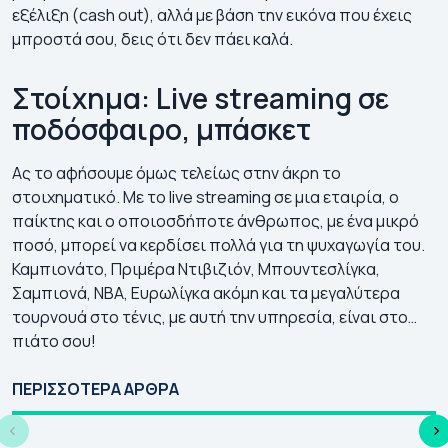
εξέλιξη (cash out), αλλά με βάση την εικόνα που έχεις
μπροστά σου, δεις ότι δεν πάει καλά.
Στοίχημα: Live
streaming σε
ποδόσφαιρο, μπάσκετ
Ας το αφήσουμε όμως τελείως στην άκρη το
στοιχηματικό. Με το live streaming σε μια εταιρία, ο
παίκτης και ο οποιοσδήποτε άνθρωπος, με ένα μικρό
ποσό, μπορεί να κερδίσει πολλά για τη ψυχαγωγία του.
Καμπιονάτο, Πριμέρα Ντιβιζιόν, Μπουντεσλίγκα,
Σαμπιονά, NBA, Ευρωλίγκα ακόμη και τα μεγαλύτερα
τουρνουά στο τένις, με αυτή την υπηρεσία, είναι στο…
πιάτο σου!
Γιουρόπα Λιγκ 2026-
Τσάμπιονς Λιγκ
💯
27: Πρόγραμμα |
2026-27:
συ
ΠΕΡΙΣΣΟΤΕΡΑ ΑΡΘΡΑ
Αγώνες | Κανάλι
Πρόγραμμα | Αγώνες
στ
| Κανάλι
Τύ