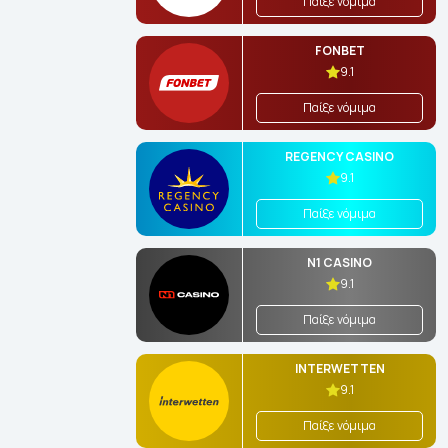
Παίξε νόμιμα
FONBET
9.1
Παίξε νόμιμα
REGENCY CASINO
9.1
Παίξε νόμιμα
N1 CASINO
9.1
Παίξε νόμιμα
INTERWETTEN
9.1
Παίξε νόμιμα