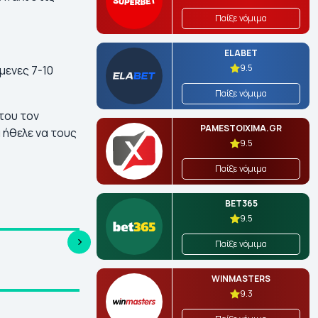
Παίξε νόμιμα
ELABET
9.5
μενες 7-10
Παίξε νόμιμα
του τον
PAMESTOIXIMA.GR
 ήθελε να τους
9.5
Παίξε νόμιμα
ς που συμφωνεί
Τσάμπιονς Λιγκ 2026-27:
ματικός Τύπος
Πρόγραμμα | Αγώνες |
BET365
Κανάλι
9.5
Παίξε νόμιμα
WINMASTERS
9.3