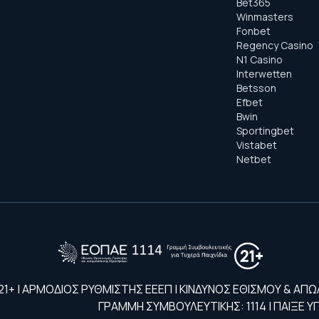
Bet365
Winmasters
Fonbet
Regency Casino
N1 Casino
Interwetten
Betsson
Efbet
Bwin
Sportingbet
Vistabet
Netbet
21+ | ΑΡΜΟΔΙΟΣ ΡΥΘΜΙΣΤΗΣ ΕΕΕΠ | ΚΙΝΔΥΝΟΣ ΕΘΙΣΜΟΥ & ΑΠΩΛ
ΓΡΑΜΜΗ ΣΥΜΒΟΥΛΕΥΤΙΚΗΣ: 1114 | ΠΑΙΞΕ 