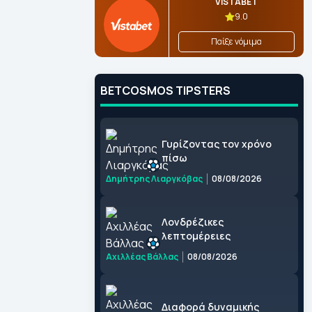
VISTABET
9.0
Παίξε νόμιμα
BETCOSMOS TIPSTERS
Γυρίζοντας τον χρόνο
πίσω
Δημήτρης Λιαργκόβας
08/08/2026
Λονδρέζικες
λεπτομέρειες
Αχιλλέας Βάλλας
08/08/2026
Διαφορά δυναμικής