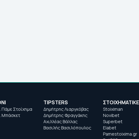
ΝΙ
TIPSTERS
ΣΤΟΙΧΗΜΑΤΙΚ
 Πάμε Στοίχημα
Δημήτρης Λιαργκόβας
Stoiximan
ι Μπάσκετ
Δημήτρης Φραγγάκης
Novibet
Αχιλλέας Βάλλας
Superbet
Βασιλής Βασιλόπουλος
Elabet
Pamestoixima.gr