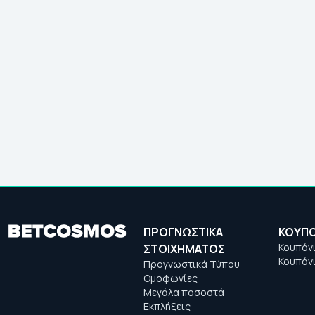
ΠΡΟΓΝΩΣΤΙΚΑ
ΚΟΥΠΟ
Κουπόνι
ΣΤΟΙΧΗΜΑΤΟΣ
Κουπόν
Προγνωστικά Τύπου
Ομοφωνίες
Μεγάλα ποσοστά
Εκπλήξεις