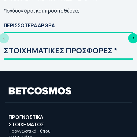
*Ισχύουν όροι και προϋποθέσεις
Τσάμπιονς Λιγκ
Γιουρόπα Λιγκ 2026-
Κό
2026-27:
27: Πρόγραμμα |
20
ΠΕΡΙΣΣΟΤΕΡΑ ΑΡΘΡΑ
Πρόγραμμα | Αγώνες
Αγώνες | Κανάλι
Πρ
| Κανάλι
| 
ΣΤΟΙΧΗΜΑΤΙΚΕΣ ΠΡΟΣΦΟΡΕΣ *
ΠΡΟΓΝΩΣΤΙΚΑ
ΣΤΟΙΧΗΜΑΤΟΣ
Προγνωστικά Τύπου