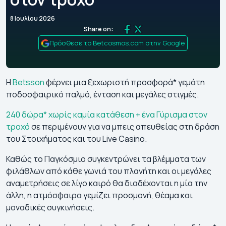
8 Ιουλίου 2026
Share on:
Πρόσθεσε το Betcosmos.com στην Google
Η
Betsson
φέρνει μια ξεχωριστή προσφορά* γεμάτη
ποδοσφαιρικό παλμό, ένταση και μεγάλες στιγμές.
240 δώρα* χωρίς καμία κατάθεση + ένα Γύρισμα στον
τροχό
σε περιμένουν για να μπεις απευθείας στη δράση
του Στοιχήματος και του Live Casino.
Καθώς το Παγκόσμιο συγκεντρώνει τα βλέμματα των
φιλάθλων από κάθε γωνιά του πλανήτη και οι μεγάλες
αναμετρήσεις σε λίγο καιρό θα διαδέχονται η μία την
άλλη, η ατμόσφαιρα γεμίζει προσμονή, θέαμα και
μοναδικές συγκινήσεις.