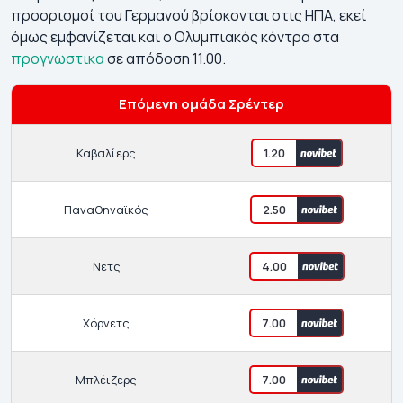
προορισμοί του Γερμανού βρίσκονται στις ΗΠΑ, εκεί
όμως εμφανίζεται και ο Ολυμπιακός κόντρα στα
προγνωστικα
σε απόδοση 11.00.
Επόμενη ομάδα Σρέντερ
Καβαλίερς
1.20
Παναθηναϊκός
2.50
Νετς
4.00
Χόρνετς
7.00
Μπλέιζερς
7.00