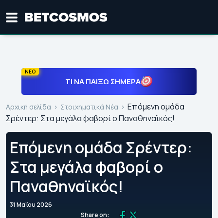
ΝΕΟ
ΤΙ ΝΑ ΠΑΊΞΩ ΣΉΜΕΡΑ
Επόμενη ομάδα
Αρχική σελίδα
Στοιχηματικά Νέα
Σρέντερ: Στα μεγάλα φαβορί ο Παναθηναϊκός!
Επόμενη ομάδα Σρέντερ:
Στα μεγάλα φαβορί ο
Παναθηναϊκός!
31 Μαΐου 2026
Share on: