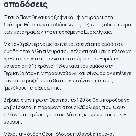
αποδόσεις
Έτσι ο Παναθηναϊκός ξαφνικά… φιγουράρει στη
δεύτερη θέση των αποδόσεων ταράζοντας ήδη τα νερά
των μεταγραφών της επερχόμενης Ευρωλίγκας.
Με τον Σρέντερ να μετακινείται συχνά από ομάδα σε
ομάδα στην άλλη πλευρά του Ατλαντικού, ίσως πλέον να
ήρθε η ώρα για αυτόν να επιστρέψει στην Ευρώπη
ύστερα από 13 χρόνια. Τελευταία του ομάδα στη
Γερμανία ήταν η Μπραουνσβάιγκ και σίγουρα αν επέλεγε
την επιστροφή, αυτή θα ήταν για έναν από τους
“μεγάλους” της Ευρώπης.
Βέβαια στην πρώτη θέση και το 1.20 δε θα μπορούσε να
μη βρίσκεται η παραμονή στους Κάβαλιερς που έχουν
πλέον επιστρέψει για τα καλά στις κούρσες της post-
season.
Μέχρι την όγδοη θέση, όλοι οι πιθανοί επόμενοι