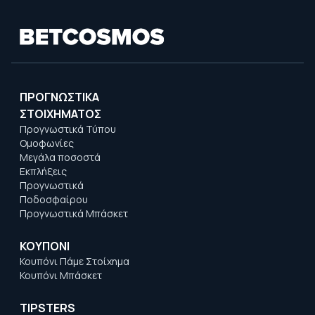
ΠΡΟΓΝΩΣΤΙΚΑ
ΣΤΟΙΧΗΜΑΤΟΣ
Προγνωστικά Τύπου
Ομοφωνίες
Μεγάλα ποσοστά
Εκπλήξεις
Προγνωστικά
Ποδοσφαίρου
Προγνωστικά Μπάσκετ
ΚΟΥΠΟΝΙ
Κουπόνι Πάμε Στοίχημα
Κουπόνι Μπάσκετ
TIPSTERS