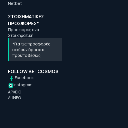
Netbet
ΣΤΟΙΧΗΜΑΤΙΚΕΣ
ΠΡΟΣΦΟΡΕΣ*
Προσφορές ανά
Στοιχηματική
*Για τις προσφορές
ισχύουν όροι και
προϋποθέσεις
FOLLOW BETCOSMOS
Facebook
Instagram
ΑΡΧΕΙΟ
AI INFO