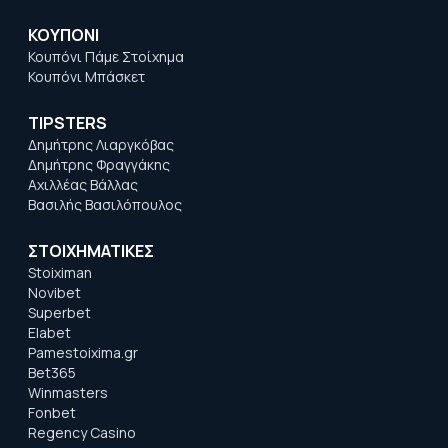
ΚΟΥΠΟΝΙ
Κουπόνι Πάμε Στοίχημα
Κουπόνι Μπάσκετ
TIPSTERS
Δημήτρης Λιαργκόβας
Δημήτρης Φραγγάκης
Αχιλλέας Βάλλας
Βασιλής Βασιλόπουλος
ΣΤΟΙΧΗΜΑΤΙΚΕΣ
Stoiximan
Novibet
Superbet
Elabet
Pamestoixima.gr
Bet365
Winmasters
Fonbet
Regency Casino