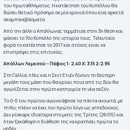
του πρωταθλήματος. Η κατάκτηση του Κυπέλλου θα
δώσει θετικό πρόσημο σε μία χρονιά όπου είχε αρκετά
σκαμπανεβάσματα.
Από την άλλη ο Απόλλωνας τερμάτισε στην 3η θέση και
ψάχνει το 10ο Κύπελλο της ιστορία τους. Τελευταίο
φορά το κατέκτησε το 2017 και στόχος είναι να
επιστρέψει στις επιτυχίες.
Απόλλων Λεμεσού – Πάφος 1: 2.40 X: 3.15 2:2.95
Στη Γαλλία, η Νις και η Σεντ Ετιέν δίνουν τη δεύτερη
μεγάλη τους μάχη που θα κρίνει ποια από τις δύο θα
αγωνίζεται στην πρώτη κατηγορία τη νέα σεζόν.
Το 0-0 του πρώτου αγώνα άφησε τα πάντα ανοικτά, με
τη Νις πλέον να έχει τον πρώτο λόγο ως γηπεδούχος.
Δεν ρίσκαρε ιδιαίτερα στο ματς της Τρίτης (26/05) και
ήταν ξεκάθαρη η διάθεση της να κρατήσει πρώτα το
μηδέν.