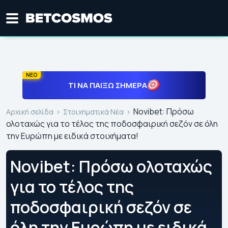
ΝΕΟ
ΤΙ ΝΑ ΠΑΊΞΩ ΣΉΜΕΡΑ
Novibet: Πρόσω
Αρχική σελίδα
Στοιχηματικά Νέα
ολοταχώς για το τέλος της ποδοσφαιρική σεζόν σε όλη
την Ευρώπη με ειδικά στοιχήματα!
Novibet: Πρόσω ολοταχώς
για το τέλος της
ποδοσφαιρική σεζόν σε
όλη την Ευρώπη με ειδικά