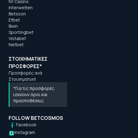
N1 Casino
Interwetten
Betsson
Efbet
Bwin
Sportingbet
Vistabet
Netbet
ΣΤΟΙΧΗΜΑΤΙΚΕΣ
ΠΡΟΣΦΟΡΕΣ*
Προσφορές ανά
Στοιχηματική
*Για τις προσφορές
ισχύουν όροι και
προϋποθέσεις
FOLLOW BETCOSMOS
Facebook
Instagram