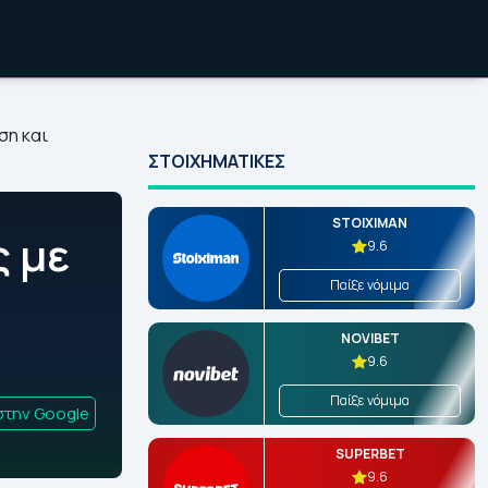
ση και
ΣΤΟΙΧΗΜΑΤΙΚΕΣ
STOIXIMAN
ς με
9.6
Παίξε νόμιμα
NOVIBET
9.6
Παίξε νόμιμα
την Google
SUPERBET
9.6