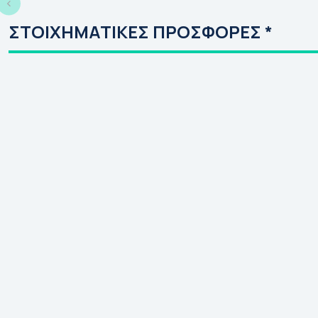
ΣΤΟΙΧΗΜΑΤΙΚΕΣ ΠΡΟΣΦΟΡΕΣ *