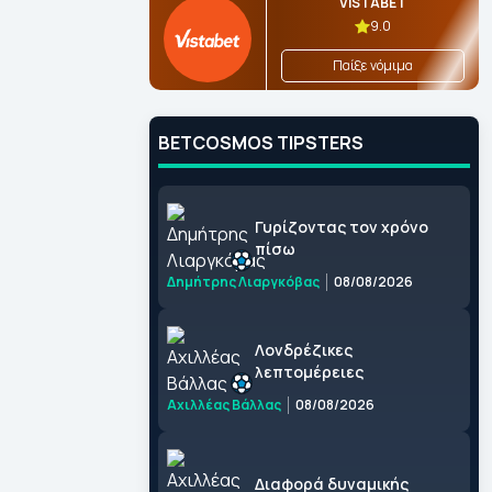
VISTABET
9.0
Παίξε νόμιμα
BETCOSMOS TIPSTERS
Γυρίζοντας τον χρόνο
πίσω
Δημήτρης Λιαργκόβας
08/08/2026
Λονδρέζικες
λεπτομέρειες
Αχιλλέας Βάλλας
08/08/2026
Διαφορά δυναμικής