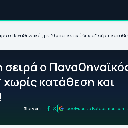
ειρά ο Παναθηναϊκός με 70 μπασκετικά δώρα* χωρίς κατάθε
η σειρά ο Παναθηναϊκό
 χωρίς κατάθεση και
!
Πρόσθεσε το Betcosmos.com σ
Share on: