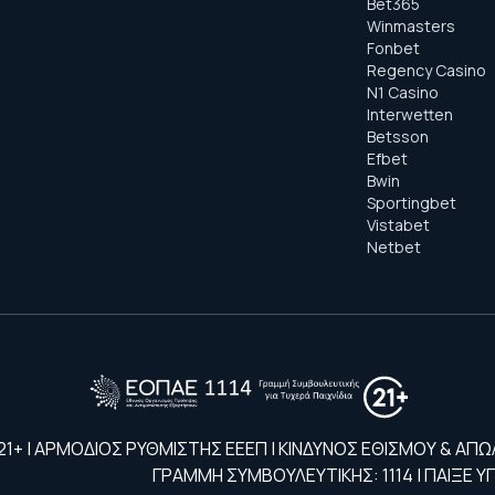
Bet365
Winmasters
Fonbet
Regency Casino
N1 Casino
Interwetten
Betsson
Efbet
Bwin
Sportingbet
Vistabet
Netbet
21+ | ΑΡΜΟΔΙΟΣ ΡΥΘΜΙΣΤΗΣ ΕΕΕΠ | ΚΙΝΔΥΝΟΣ ΕΘΙΣΜΟΥ & ΑΠΩΛ
ΓΡΑΜΜΗ ΣΥΜΒΟΥΛΕΥΤΙΚΗΣ: 1114 | ΠΑΙΞΕ 