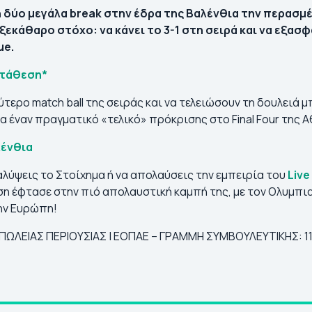
η δύο μεγάλα break στην έδρα της Βαλένθια την περασμ
κάθαρο στόχο: να κάνει το 3-1 στη σειρά και να εξασφ
ue.
ατάθεση*
τερο match ball της σειράς και να τελειώσουν τη δουλειά 
α έναν πραγματικό «τελικό» πρόκρισης στο Final Four της 
λένθια
αλύψεις το Στοίχημα ή να απολαύσεις την εμπειρία του
Live
ση έφτασε στην πιό απολαυστική καμπή της, με τον Ολυμπια
ην Ευρώπη!
ΠΩΛΕΙΑΣ ΠΕΡΙΟΥΣΙΑΣ | ΕΟΠΑΕ – ΓΡΑΜΜΗ ΣΥΜΒΟΥΛΕΥΤΙΚΗΣ: 111
-27:
Κόνφερενς Λιγκ 2026-27:
Τσάμπιον
 |
Πρόγραμμα | Αγώνες |
Πρόγραμμα
Κανάλι
Κανάλι