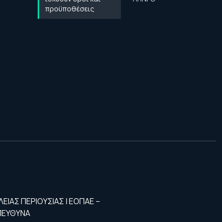
προϋποθέσεις
ΕΙΑΣ ΠΕΡΙΟΥΣΙΑΣ | ΕΟΠΑΕ –
ΥΠΕΥΘΥΝΑ