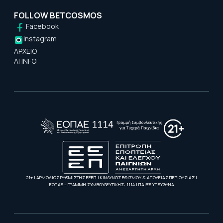
FOLLOW BETCOSMOS
Facebook
Instagram
ΑΡΧΕΙΟ
AI INFO
21+ | ΑΡΜΟΔΙΟΣ ΡΥΘΜΙΣΤΗΣ ΕΕΕΠ | ΚΙΝΔΥΝΟΣ ΕΘΙΣΜΟΥ & ΑΠΩΛΕΙΑΣ ΠΕΡΙΟΥΣΙΑΣ |
ΕΟΠΑΕ – ΓΡΑΜΜΗ ΣΥΜΒΟΥΛΕΥΤΙΚΗΣ: 1114 | ΠΑΙΞΕ ΥΠΕΥΘΥΝΑ