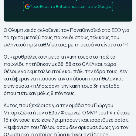
Πρόσθεσε το Betcosmos.com στην Google
Ο Ολυμπιακός φιλοξενεί τον Παναθηναϊκό στο ΣΕΦ για
το τρίτο μεταξύ τους παιχνίδι στους τελικούς του
ελληνικού πρωταθλήματος, με τη σειρά να είναι στο 1-1.
Οι «ερυθρόλευκοι» μετά τη νίκη τους στο πρώτο
παιχνίδι, ηττήθηκαν με 68-58 στο ΟΑΚΑ και τώρα
θέλουν να εκμεταλλευτούν και πάλι την έδρα τους. Δεν
κατάφεραν να πιάσουν την απόδοση που ήθελαν και
στην ουσία «πλήρωσαν» την κακή τους 3η περίοδο,
όπου πέτυχαν μόλις 8 πόντους.
Αυτός που ξεχώρισε για την ομάδα του Γιώργου
Μπαρτζώκα ήταν ο Εβάν Φουρνιέ. Ο MVP του F4 πέτυχε
15 πόντους, ενώ είχε 7 ριμπάουντ και ισάριθμες ασίστ.
Η εμφάνιση του Γάλλου άσου δεν αρκούσε όμως για τον
Ολυμπιακό, ο οποίος τώρα ψάχνει αντίδραση.