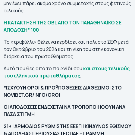
μην έχει πάρει ακόμα χρόνο συμμετοχής στους φετινούς
τελικούς.
Η ΚΑΤΑΚΤΗΣΗ ΤΗΣ GBL ΑΠΟ ΤΟΝ ΠΑΝΑΘΗΝΑΪΚΟ ΣΕ
ΑΠΟΔΟΣΗ* 100
Το «τριφύλλι» θέλει να κερδίσει και πάλι στο ΣΕΦ μετά
τον Οκτώβριο του 2024 και τη νίκη του στην κανονική
διάρκεια του πρωταθλήματος.
Αυτό που θες από το παιχνίδι σου
και στους τελικούς
του ελληνικού πρωταθλήματος
.
*ΙΣΧΥΟΥΝ ΟΡΟΙ & ΠΡΟΫΠΟΘΕΣΕΙΣ ΔΙΑΘΕΣΙΜΟΙ ΣΤΟ
NOVIBET.GR/INFO/OROI
ΟΙ ΑΠΟΔΟΣΕΙΣ ΕΝΔΕΧΕΤΑΙ ΝΑ ΤΡΟΠΟΠΟΙΗΘΟΥΝ ΑΝΑ
ΠΑΣΑ ΣΤΙΓΜΗ
21+ | ΑΡΜΟΔΙΟΣ ΡΥΘΜΙΣΤΗΣ ΕΕΕΠ | ΚΙΝΔΥΝΟΣ ΕΘΙΣΜΟΥ
& ΑΠΩΛΕΙΑΣ ΠΕΡΙΟΥΣΙΑΣ | ΕΟΠΑΕ – ΓΡΑΜΜΗ