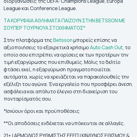
διοργανώσεις της UEFA: Champions League, Europa
League και Conference League.
ΤΑ ΚΟΡΥΦΑΙΑ ΑΘΛΗΜΑΤΑ ΠΑΙΖΟΥΝ ΣΤΗΝ BETSSON ΜΕ
ΣΟΥΠΕΡ ΤΟΥΡΝΟΥΑ ΣΤΟΙΧΗΜΑΤΟΣ*
Στην πλατφόρμα της
Betsson
μπορείς επίσης να
αξιοποιήσεις το εξαιρετικά χρήσιμο
Auto Cash Out
, το
οποίο σου επιτρέπει να ορίσεις εκ των προτέρων την
τιμή εξαργύρωσης που επιθυμείς. Μόλις το δελτίο
φτάσει εκεί, η εξαργύρωση πραγματοποιείται
αυτόματα, χωρίς να χρειάζεται να παρακολουθείς την
εξέλιξη του αγώνα. Ένα εργαλείο που προσφέρει άνεση,
ασφάλεια και απόλυτο έλεγχο στη διαχείριση του
πονταρίσματός σου.
*Ισχύουν όροι και προϋποθέσεις
**Οι αποδόσεις ενδέχεται να υπόκεινται σε αλλαγές.
21+ | ΑΡΜΟΔΙΟΣ ΡΥΘΜΙΣΤΗΣ ΕΕΕΠ | ΚΙΝΔΥΝΟΣ ΕΘΙΣΜΟΥ &