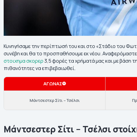
Κυνηγήσαμε την περίπτωσή του και στο «Στάδιο του Φωτ
συνέβη και θα το προσπαθήσουμε εκ νέου. Αναφερόμαστε 
στοιχημα σκορερ
3,5 φορές τα χρήματά μας και με βάση τ
πιθανότητες να επιβεβαιωθεί.
ΑΓΩΝΑΣ⚽
Μάντσεστερ Σίτι – Τσέλσι
Πρ
Μάντσεστερ Σίτι – Τσέλσι στοί