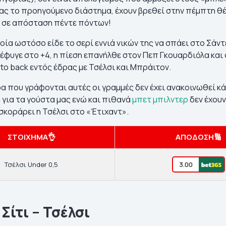
ς το προηγούμενο διάστημα, έχουν βρεθεί στην πέμπτη θ
αι σε απόσταση πέντε πόντων!
ία ωστόσο είδε το σερί εννιά νικών της να σπάει στο Σάν
έφυγε στο +4, η πίεση επανήλθε στον Πεπ Γκουαρδιόλα και
to back εντός έδρας με Τσέλσι και Μπράιτον.
 που γράφονται αυτές οι γραμμές δεν έχει ανακοινωθεί κάτι
 για τα γούστα μας ενώ και πιθανά
μπετ μπιλντερ
δεν έχουν
 σκοράρει η Τσέλσι στο «Έτιχαντ».
ΣΤΟΙΧΗΜΑ👌
ΑΠΟΔΟΣΗ🔢
Τσέλσι Under 0,5
3.00
Σίτι – Τσέλσι