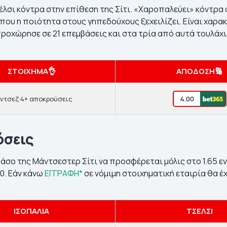
έλσι κόντρα στην επίθεση της Σίτι. «Χαροπαλεύει» κόντρα 
ου η ποιότητα στους γηπεδούχους ξεχειλίζει. Είναι χαρα
ροχώρησε σε 21 επεμβάσεις και στα τρία από αυτά τουλάχ
ΣΤΟΙΧΗΜΑ👌
ΑΠΟΔΟΣΗ🔢
ντσεζ 4+ αποκρούσεις
4.00
όσεις
 άσο της Μάντσεστερ Σίτι να προσφέρεται μόλις στο 1.65 εν
50. Εάν κάνω
ΕΓΓΡΑΦΗ*
σε νόμιμη στοιχηματική εταιρία θα 
ΙΣΟΠΑΛΙΑ
ΤΣΕΛΣΙ