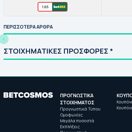
1.65
💯Τα ματς που συμφωνεί
Γιουρόπα Λιγκ 2026
ο στοιχηματικός Τύπος
Πρόγραμμα | Αγώνες
ΠΕΡΙΣΣΟΤΕΡΑ ΑΡΘΡΑ
(05/08)
Κανάλι
ΣΤΟΙΧΗΜΑΤΙΚΕΣ ΠΡΟΣΦΟΡΕΣ *
ΠΡΟΓΝΩΣΤΙΚΑ
ΚΟΥΠΟ
Κουπόνι
ΣΤΟΙΧΗΜΑΤΟΣ
Κουπόν
Προγνωστικά Τύπου
Ομοφωνίες
Μεγάλα ποσοστά
Εκπλήξεις