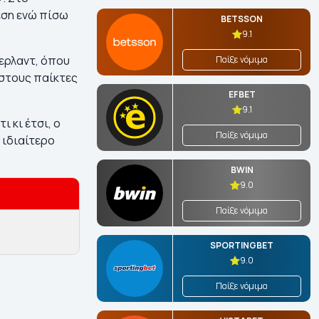
έση ενώ πίσω
BETSSON
9.1
τερλαντ, όπου
Παίξε νόμιμα
 στους παίκτες
EFBET
9.1
 κι έτσι, ο
Παίξε νόμιμα
 ιδιαίτερο
BWIN
9.0
Παίξε νόμιμα
SPORTINGBET
9.0
Παίξε νόμιμα