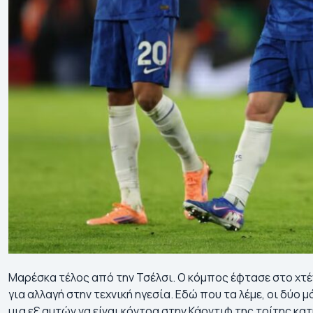
Μαρέσκα τέλος από την Τσέλσι. Ο κόμπος έφτασε στο χτέν
για αλλαγή στην τεχνική ηγεσία. Εδώ που τα λέμε, οι δύο μ
μια εξ αυτών να είναι κόντρα στην Κάρντιφ της τρίτης κα