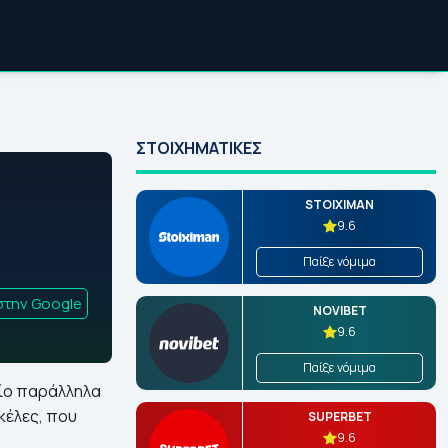
ΣΤΟΙΧΗΜΑΤΙΚΕΣ
STOIXIMAN
9.6
Παίξε νόμιμα
την Google
NOVIBET
9.6
Παίξε νόμιμα
οίο παράλληλα
κέλες, που
SUPERBET
9.6