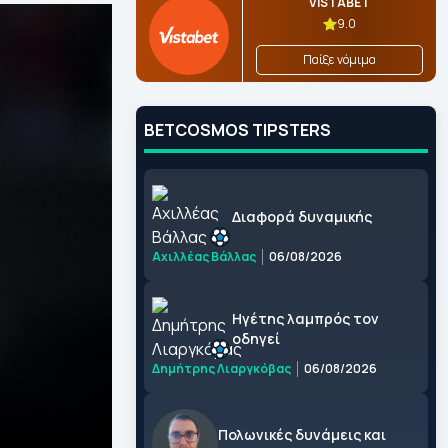
VISTABET
9.0
Παίξε νόμιμα
BETCOSMOS TIPSTERS
Διαφορά δυναμικής
Αχιλλέας Βάλλας
06/08/2026
Ηγέτης λαμπρός τον
οδηγεί
Δημήτρης Λιαργκόβας
06/08/2026
Πολωνικές δυνάμεις και