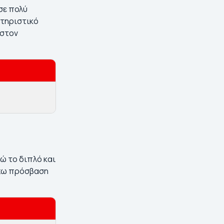
σε πολύ
κτηριστικό
ιστον
ώ το διπλό και
έχω πρόσβαση