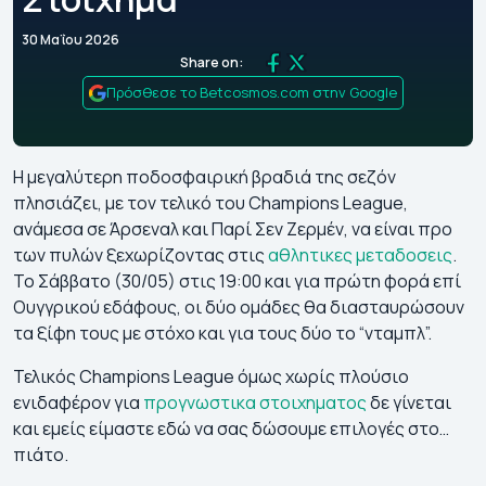
30 Μαΐου 2026
Share on:
Πρόσθεσε το Betcosmos.com στην Google
Η μεγαλύτερη ποδοσφαιρική βραδιά της σεζόν
πλησιάζει, με τον τελικό του Champions League,
ανάμεσα σε Άρσεναλ και Παρί Σεν Ζερμέν, να είναι προ
των πυλών ξεχωρίζοντας στις
αθλητικες μεταδοσεις
.
Το Σάββατο (30/05) στις 19:00 και για πρώτη φορά επί
Ουγγρικού εδάφους, οι δύο ομάδες θα διασταυρώσουν
τα ξίφη τους με στόχο και για τους δύο το “νταμπλ”.
Τελικός Champions League όμως χωρίς πλούσιο
ενιδαφέρον για
προγνωστικα στοιχηματος
δε γίνεται
και εμείς είμαστε εδώ να σας δώσουμε επιλογές στο…
πιάτο.