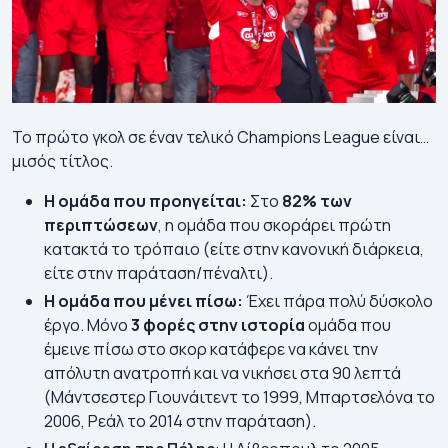
Το πρώτο γκολ σε έναν τελικό Champions League είναι…
μισός τίτλος.
Η ομάδα που προηγείται:
Στο
82% των
περιπτώσεων
, η ομάδα που σκοράρει πρώτη
κατακτά το τρόπαιο (είτε στην κανονική διάρκεια,
είτε στην παράταση/πέναλτι).
Η ομάδα που μένει πίσω:
Έχει πάρα πολύ δύσκολο
έργο. Μόνο
3 φορές στην ιστορία
ομάδα που
έμεινε πίσω στο σκορ κατάφερε να κάνει την
απόλυτη ανατροπή και να νικήσει στα 90 λεπτά
(Μάντσεστερ Γιουνάιτεντ το 1999, Μπαρτσελόνα το
2006, Ρεάλ το 2014 στην παράταση).