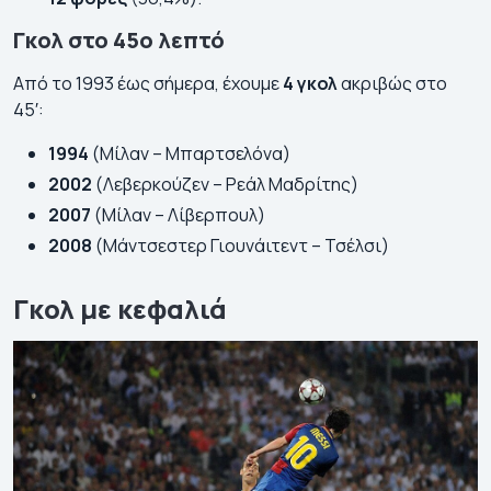
Γκολ στο 45ο λεπτό
Από το 1993 έως σήμερα, έχουμε
4 γκολ
ακριβώς στο
45′:
1994
(Μίλαν – Μπαρτσελόνα)
2002
(Λεβερκούζεν – Ρεάλ Μαδρίτης)
2007
(Μίλαν – Λίβερπουλ)
2008
(Μάντσεστερ Γιουνάιτεντ – Τσέλσι)
Γκολ με κεφαλιά