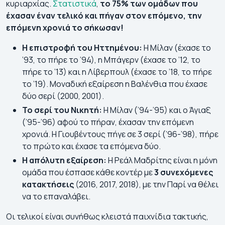
κυριαρχίας.
Στατιστικά
,
το 75% των ομάδων που
έχασαν έναν τελικό και πήγαν στον επόμενο, την
επόμενη χρονιά το σήκωσαν!
Η επιστροφή του Ηττημένου:
Η Μίλαν (έχασε το
’93, το πήρε το ’94), η Μπάγερν (έχασε το ’12, το
πήρε το ’13) και η Λίβερπουλ (έχασε το ’18, το πήρε
το ’19). Μοναδική εξαίρεση η Βαλένθια που έχασε
δύο σερί (2000, 2001).
Το σερί του Νικητή:
Η Μίλαν (’94-’95) και ο Άγιαξ
(’95-’96) αφού το πήραν, έχασαν την επόμενη
χρονιά. Η Γιουβέντους πήγε σε 3 σερί (’96-’98), πήρε
το πρώτο και έχασε τα επόμενα δύο.
Η απόλυτη εξαίρεση:
Η Ρεάλ Μαδρίτης είναι η μόνη
ομάδα που έσπασε κάθε κοντέρ με
3 συνεχόμενες
κατακτήσεις
(2016, 2017, 2018), με την Παρί να θέλει
να το επαναλάβει.
Οι τελικοί είναι συνήθως κλειστά παιχνίδια τακτικής,