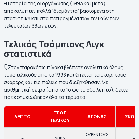
Η ιστορία της διοργάνωσης (1993 και μετά),
αποκαλύπτει πολλά “διαμάντια” βασισμένα στη
στατιστική και στα πεπραγμένα των τελικών των
τελευταίων 33ών ετών.
Τελικός Τσάμπιονς Λιγκ
στατιστικά
👇Στον παρακάτω πίνακα βλέπετε αναλυτικά όλους
τους τελικούς από το 1993 και έπειτα, τα σκορ, τους
σκόρερς και τις πόλεις που διεξήχθησαν. Με
αριθμητική σειρά (από το 1ο ως το 90ο λεπτό), δείτε
πότε σημειώθηκαν όλα τα τέρματα.
ΕΤΟΣ
ΛΕΠΤΟ
ΑΓΩΝΑΣ
ΣΚΟΡ
ΤΕΛΙΚΟΥ
ΓΙΟΥΒΕΝΤΟΥΣ –
–
2003
–