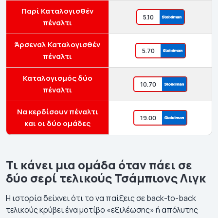
Παρί Καταλογισθέν
5.10
πέναλτι
Άρσεναλ Καταλογισθέν
5.70
πέναλτι
Καταλογισμός δύο
10.70
πέναλτι
Να κερδίσουν πέναλτι
19.00
και οι δύο ομάδες
Τι κάνει μια ομάδα όταν πάει σε
δύο σερί τελικούς Τσάμπιονς Λιγκ
Η ιστορία δείχνει ότι το να παίξεις σε back-to-back
τελικούς κρύβει ένα μοτίβο «εξιλέωσης» ή απόλυτης