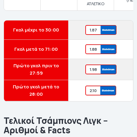
ΑΤΛΕΤΙΚΟ
Γκολ μέχρι το 30:00
1.87
Γκολ μετά το 71:00
1.88
Πρώτο γκολ πριν το
1.98
27:59
Πρώτο γκολ μετά το
2.10
28:00
Τελικοί Τσάμπιονς Λιγκ –
Αριθμοί & Facts