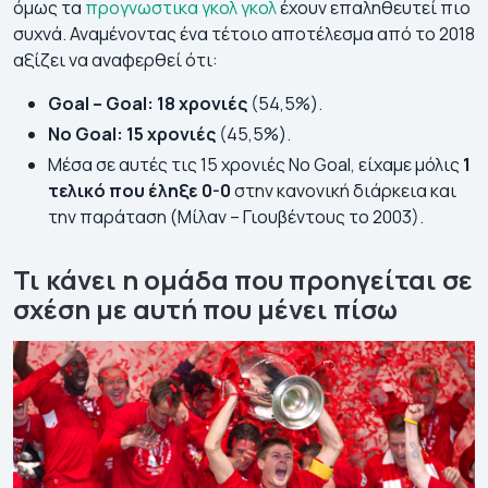
όμως τα
προγνωστικα γκολ γκολ
έχουν επαληθευτεί πιο
συχνά. Αναμένοντας ένα τέτοιο αποτέλεσμα από το 2018
αξίζει να αναφερθεί ότι:
Goal – Goal:
18 χρονιές
(54,5%).
No Goal:
15 χρονιές
(45,5%).
Μέσα σε αυτές τις 15 χρονιές No Goal, είχαμε μόλις
1
τελικό που έληξε 0-0
στην κανονική διάρκεια και
την παράταση (Μίλαν – Γιουβέντους το 2003).
Τι κάνει η ομάδα που προηγείται σε
σχέση με αυτή που μένει πίσω