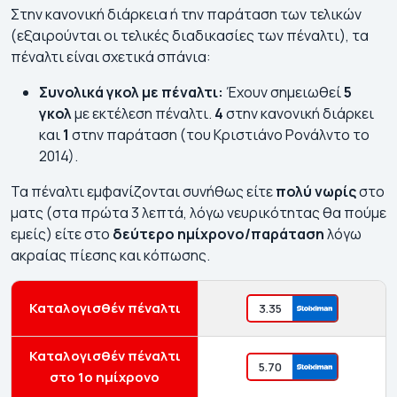
Στην κανονική διάρκεια ή την παράταση των τελικών
(εξαιρούνται οι τελικές διαδικασίες των πέναλτι), τα
πέναλτι είναι σχετικά σπάνια:
Συνολικά γκολ με πέναλτι:
Έχουν σημειωθεί
5
γκολ
με εκτέλεση πέναλτι.
4
στην κανονική διάρκει
και
1
στην παράταση (του Κριστιάνο Ρονάλντο το
2014).
Τα πέναλτι εμφανίζονται συνήθως είτε
πολύ νωρίς
στο
ματς (στα πρώτα 3 λεπτά, λόγω νευρικότητας θα πούμε
εμείς) είτε στο
δεύτερο ημίχρονο/παράταση
λόγω
ακραίας πίεσης και κόπωσης.
Καταλογισθέν πέναλτι
3.35
Καταλογισθέν πέναλτι
5.70
στο 1ο ημίχρονο