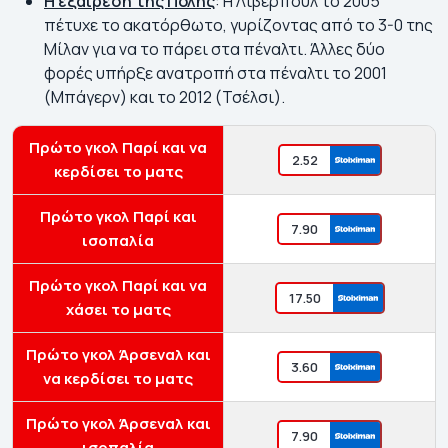
Η εξαίρεση της Πόλης
:
Η Λίβερπουλ το 2005
πέτυχε το ακατόρθωτο, γυρίζοντας από το 3-0 της
Μίλαν για να το πάρει στα πέναλτι. Άλλες δύο
φορές υπήρξε ανατροπή στα πέναλτι το 2001
(Μπάγερν) και το 2012 (Τσέλσι).
Πρώτο γκολ Παρί και να
2.52
κερδίσει το ματς
Πρώτο γκολ Παρί και
7.90
ισοπαλία
Πρώτο γκολ Παρί και να
17.50
χάσει το ματς
Πρώτο γκολ Άρσεναλ και
3.60
να κερδίσει το ματς
Πρώτο γκολ Άρσεναλ και
7.90
ισοπαλία