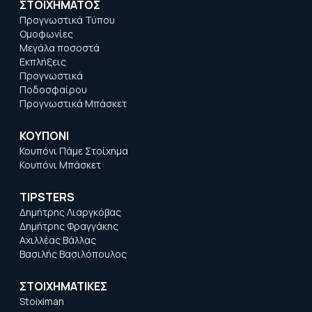
ΣΤΟΙΧΗΜΑΤΟΣ
Προγνωστικά Τύπου
Ομοφωνίες
Μεγάλα ποσοστά
Εκπλήξεις
Προγνωστικά
Ποδοσφαίρου
Προγνωστικά Μπάσκετ
ΚΟΥΠΟΝΙ
Κουπόνι Πάμε Στοίχημα
Κουπόνι Μπάσκετ
TIPSTERS
Δημήτρης Λιαργκόβας
Δημήτρης Φραγγάκης
Αχιλλέας Βάλλας
Βασιλής Βασιλόπουλος
ΣΤΟΙΧΗΜΑΤΙΚΕΣ
Stoiximan