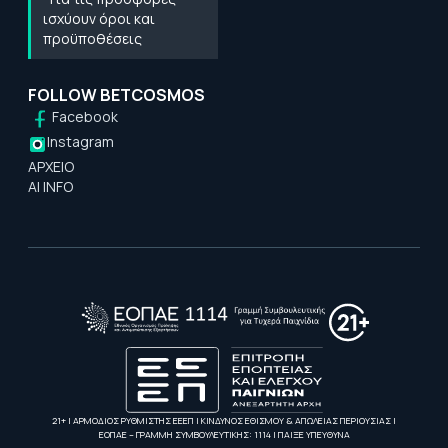
ισχύουν όροι και
προϋποθέσεις
FOLLOW BETCOSMOS
Facebook
Instagram
ΑΡΧΕΙΟ
AI INFO
21+ | ΑΡΜΟΔΙΟΣ ΡΥΘΜΙΣΤΗΣ ΕΕΕΠ | ΚΙΝΔΥΝΟΣ ΕΘΙΣΜΟΥ & ΑΠΩΛΕΙΑΣ ΠΕΡΙΟΥΣΙΑΣ |
ΕΟΠΑΕ – ΓΡΑΜΜΗ ΣΥΜΒΟΥΛΕΥΤΙΚΗΣ: 1114 | ΠΑΙΞΕ ΥΠΕΥΘΥΝΑ