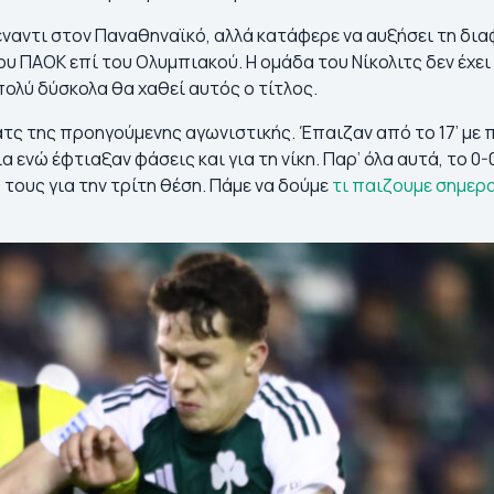
αντι στον Παναθηναϊκό, αλλά κατάφερε να αυξήσει τη δι
υ ΠΑΟΚ επί του Ολυμπιακού. Η ομάδα του Νίκολιτς δεν έχει
 πολύ δύσκολα θα χαθεί αυτός ο τίτλος.
ατς της προηγούμενης αγωνιστικής. Έπαιζαν από το 17’ με 
 ενώ έφτιαξαν φάσεις και για τη νίκη. Παρ’ όλα αυτά, το 0-
τους για την τρίτη θέση. Πάμε να δούμε
τι παιζουμε σημερ