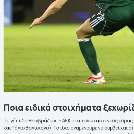
Ποια ειδικά στοιχήματα ξεχωρί
Το γήπεδο θα «βράζει», η ΑΕΚ στα τελευταία εντός έδρας
και Ράγιο Βαγιεκάνο). Το ίδιο αναμένουμε να συμβεί και