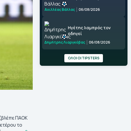
Αχιλλέας Βάλλας
06/08/2026
Ηγέτης λαμπρός τον
οδηγεί
Δημήτρης Λιαργκόβας
06/08/2026
ΟΛΟΙ ΟΙ TIPSTERS
 (βλέπε ΠΑΟΚ
φετέρου το