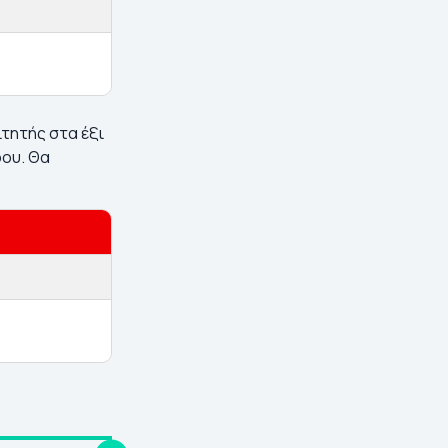
ιτητής στα έξι
δου. Θα
ΩΠΗ 2026-27🦅
Τσάμπιονς Λιγκ 2026-27:
μα &
Πρόγραμμα | Αγώνες |
σματα Γιουρόπα
Κανάλι