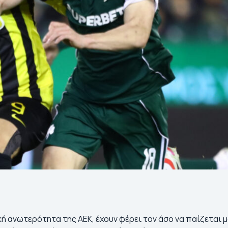
 ανωτερότητα της ΑΕΚ, έχουν φέρει τον άσο να παίζεται μό