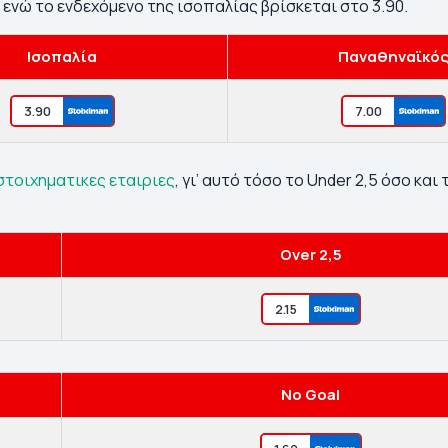
 ενώ το ενδεχόμενο της ισοπαλίας βρίσκεται στο 3.90.
Ισοπαλία
Παναθηναϊκό
3.90
7.00
στοιχηματικες εταιριες
, γι’ αυτό τόσο το Under 2,5 όσο και 
Over 2,5
2.15
No Goal