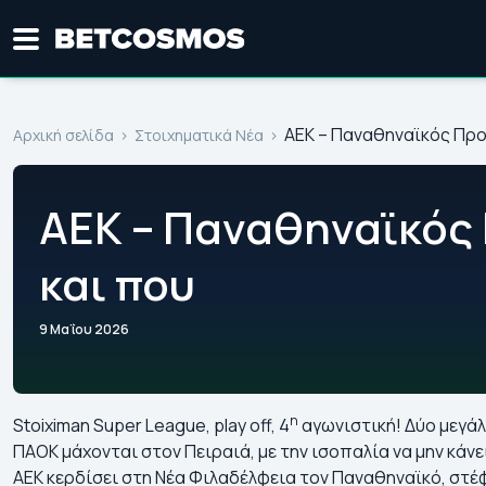
ΑΕΚ – Παναθηναϊκός Προ
Αρχική σελίδα
Στοιχηματικά Νέα
ΑΕΚ – Παναθηναϊκός 
και που
9 Μαΐου 2026
η
Stoiximan Super League, play off, 4
αγωνιστική! Δύο μεγά
ΠΑΟΚ μάχονται στον Πειραιά, με την ισοπαλία να μην κάνε
ΑΕΚ κερδίσει στη Νέα Φιλαδέλφεια τον Παναθηναϊκό, στ