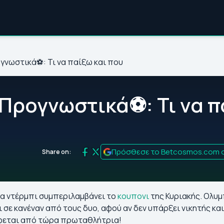
γνωστικά⚽: Τι να παίξω και που
Προγνωστικά⚽: Τι να 
Πρόσθεσε το Betcosmos.com σ
Share on:
λα ντέρμπι συμπεριλαμβάνει το
κουπονι
της Κυριακής. Ολυμ
ι σε κανέναν από τους δυο, αφού αν δεν υπάρξει νικητής κα
έφεται από τώρα πρωταθλήτρια!