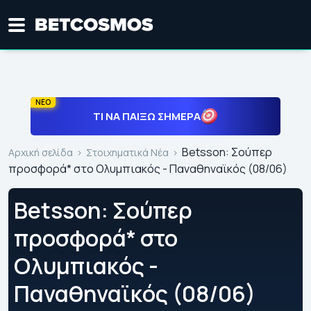
ΝΕΟ
ΤΙ ΝΑ ΠΑΊΞΩ ΣΉΜΕΡΑ
Betsson: Σούπερ
Αρχική σελίδα
Στοιχηματικά Νέα
προσφορά* στο Ολυμπιακός - Παναθηναϊκός (08/06)
Betsson: Σούπερ
προσφορά* στο
Ολυμπιακός -
Παναθηναϊκός (08/06)