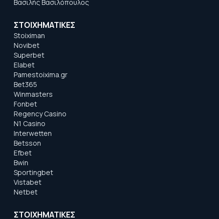
Βασιλής Βασιλόπουλος
ΣΤΟΙΧΗΜΑΤΙΚΕΣ
Stoiximan
Novibet
Superbet
Elabet
Pamestoixima.gr
Bet365
Winmasters
Fonbet
Regency Casino
N1 Casino
Interwetten
Betsson
Efbet
Bwin
Sportingbet
Vistabet
Netbet
ΣΤΟΙΧΗΜΑΤΙΚΕΣ