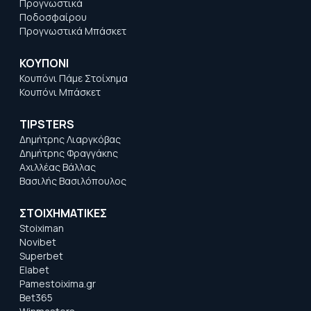
Προγνωστικά
Ποδοσφαίρου
Προγνωστικά Μπάσκετ
ΚΟΥΠΟΝΙ
Κουπόνι Πάμε Στοίχημα
Κουπόνι Μπάσκετ
TIPSTERS
Δημήτρης Λιαργκόβας
Δημήτρης Φραγγάκης
Αχιλλέας Βάλλας
Βασιλής Βασιλόπουλος
ΣΤΟΙΧΗΜΑΤΙΚΕΣ
Stoiximan
Novibet
Superbet
Elabet
Pamestoixima.gr
Bet365