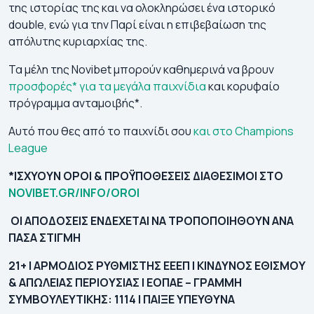
της ιστορίας της και να ολοκληρώσει ένα ιστορικό
double, ενώ για την Παρί είναι η επιβεβαίωση της
απόλυτης κυριαρχίας της.
Τα μέλη της Novibet μπορούν καθημερινά να βρουν
προσφορές* για τα μεγάλα παιχνίδια
και κορυφαίο
πρόγραμμα ανταμοιβής*.
Αυτό που θες από το παιχνίδι σου
και στο Champions
League
*ΙΣΧΥΟΥΝ ΟΡΟΙ & ΠΡΟΫΠΟΘΕΣΕΙΣ ΔΙΑΘΕΣΙΜΟΙ ΣΤΟ
NOVIBET.GR/INFO/OROI
ΟΙ ΑΠΟΔΟΣΕΙΣ ΕΝΔΕΧΕΤΑΙ ΝΑ ΤΡΟΠΟΠΟΙΗΘΟΥΝ ΑΝΑ
ΠΑΣΑ ΣΤΙΓΜΗ
21+ | ΑΡΜΟΔΙΟΣ ΡΥΘΜΙΣΤΗΣ ΕΕΕΠ | ΚΙΝΔΥΝΟΣ ΕΘΙΣΜΟΥ
& ΑΠΩΛΕΙΑΣ ΠΕΡΙΟΥΣΙΑΣ | ΕΟΠΑΕ – ΓΡΑΜΜΗ
ΣΥΜΒΟΥΛΕΥΤΙΚΗΣ: 1114 | ΠΑΙΞΕ ΥΠΕΥΘΥΝΑ
💯Τα ματς που
Γιουρόπα Λιγκ 2026-
Κό