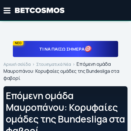
ΝΕΟ
ΤΙ ΝΑ ΠΑΊΞΩ ΣΉΜΕΡΑ
Επόμενη ομάδα
Αρχική σελίδα
Στοιχηματικά Νέα
Μαυροπάνου: Κορυφαίες ομάδες της Bundesliga στα
φαβορί
Επόμενη ομάδα
Μαυροπάνου: Κορυφαίες
ομάδες της Bundesliga στα
φαβορί