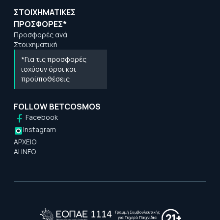
ΣΤΟΙΧΗΜΑΤΙΚΕΣ
ΠΡΟΣΦΟΡΕΣ*
Προσφορές ανά
Στοιχηματική
*Για τις προσφορές
ισχύουν όροι και
προϋποθέσεις
FOLLOW BETCOSMOS
Facebook
Instagram
ΑΡΧΕΙΟ
AI INFO