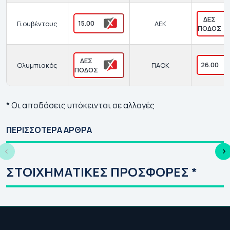
ΔΕΣ
15.00
Γιουβέντους
ΑΕΚ
ΑΠΟΔΟΣΗ
ΔΕΣ
26.00
Ολυμπιακός
ΠΑΟΚ
ΑΠΟΔΟΣΗ
*
Οι αποδόσεις υπόκεινται σε αλλαγές
Γιουρόπα Λιγκ 2026-
Κόνφερενς Λιγκ
Τσ
27: Πρόγραμμα |
2026-27:
20
ΠΕΡΙΣΣΟΤΕΡΑ ΑΡΘΡΑ
Αγώνες | Κανάλι
Πρόγραμμα | Αγώνες
Πρ
| Κανάλι
| 
ΣΤΟΙΧΗΜΑΤΙΚΕΣ ΠΡΟΣΦΟΡΕΣ *