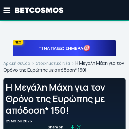
ΝΕΟ
ΤΙ ΝΑ ΠΑΊΞΩ ΣΉΜΕΡΑ
Η Μεγάλη Μάχη για τον
Αρχική σελίδα
Στοιχηματικά Νέα
Θρόνο της Ευρώπης με απόδοση* 150!
Η Μεγάλη Μάχη για τον
Θρόνο της Ευρώπης με
απόδοση* 150!
29 Μαΐου 2026
Share on: