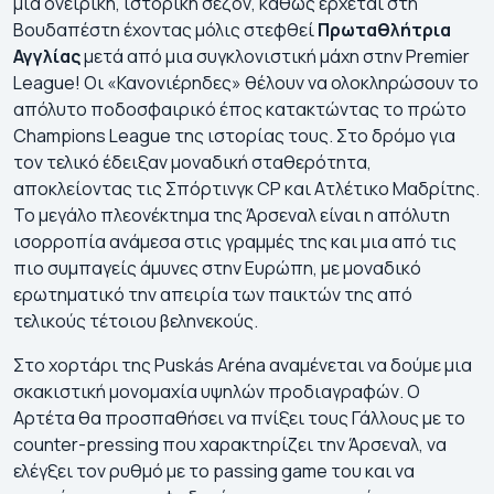
μια ονειρική, ιστορική σεζόν, καθώς έρχεται στη
Βουδαπέστη έχοντας μόλις στεφθεί
Πρωταθλήτρια
Αγγλίας
μετά από μια συγκλονιστική μάχη στην Premier
League! Οι «Κανονιέρηδες» θέλουν να ολοκληρώσουν το
απόλυτο ποδοσφαιρικό έπος κατακτώντας το πρώτο
Champions League της ιστορίας τους. Στο δρόμο για
τον τελικό έδειξαν μοναδική σταθερότητα,
αποκλείοντας τις Σπόρτινγκ CP και Ατλέτικο Μαδρίτης.
Το μεγάλο πλεονέκτημα της Άρσεναλ είναι η απόλυτη
ισορροπία ανάμεσα στις γραμμές της και μια από τις
πιο συμπαγείς άμυνες στην Ευρώπη, με μοναδικό
ερωτηματικό την απειρία των παικτών της από
τελικούς τέτοιου βεληνεκούς.
Στο χορτάρι της Puskás Aréna αναμένεται να δούμε μια
σκακιστική μονομαχία υψηλών προδιαγραφών. Ο
Αρτέτα θα προσπαθήσει να πνίξει τους Γάλλους με το
counter-pressing που χαρακτηρίζει την Άρσεναλ, να
ελέγξει τον ρυθμό με το passing game του και να