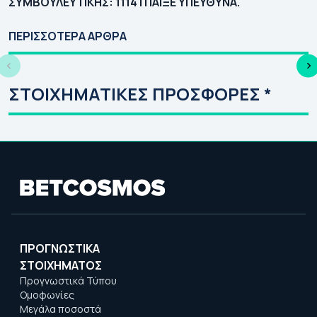
ΣΥΜΒΟΥΛΕΥΤΙΚΗΣ: 1114 | ΠΑΙΞΕ ΥΠΕΥΘΥΝΑ.
Γιουρόπα Λιγκ 2026-
Κόνφερενς Λιγκ
Τσ
27: Πρόγραμμα |
2026-27:
20
ΠΕΡΙΣΣΟΤΕΡΑ ΑΡΘΡΑ
Αγώνες | Κανάλι
Πρόγραμμα | Αγώνες
Πρ
| Κανάλι
| 
ΣΤΟΙΧΗΜΑΤΙΚΕΣ ΠΡΟΣΦΟΡΕΣ *
ΠΡΟΓΝΩΣΤΙΚΑ
ΣΤΟΙΧΗΜΑΤΟΣ
Προγνωστικά Τύπου
Ομοφωνίες
Μεγάλα ποσοστά